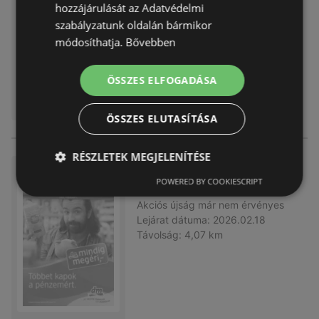
Akciós újság
már nem érvényes
hozzájárulását az Adatvédelmi
Lejárat dátuma:
2026.03.04
szabályzatunk oldalán bármikor
Távolság:
4,07 km
módosíthatja.
Bővebben
ÖSSZES ELFOGADÁSA
ÖSSZES ELUTASÍTÁSA
RÉSZLETEK MEGJELENÍTÉSE
DM újság érvényessége 2026.
POWERED BY COOKIESCRIPT
02.18-ig
Akciós újság
már nem érvényes
Lejárat dátuma:
2026.02.18
Távolság:
4,07 km