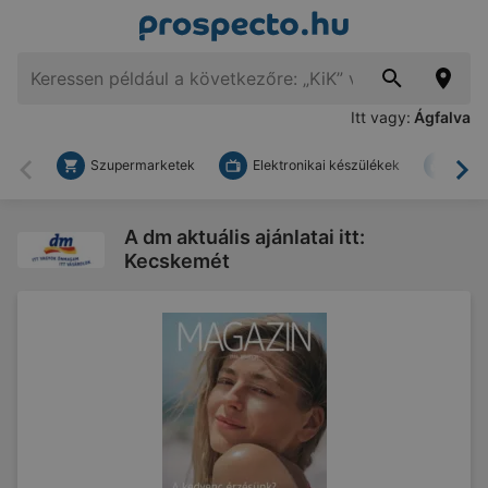
Itt vagy:
Ágfalva
Szupermarketek
Elektronikai készülékek
Bark
Vissza
To
A dm aktuális ajánlatai itt:
Kecskemét