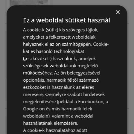
×
Ez a weboldal sütiket használ
A cookie-k (sütik) kis szöveges fájlok,
DM újság érvényessége 2026.
amelyeket a felkeresett weboldalak
03.18-ig
helyeznek el az ön számítógépén. Cookie-
kat és hasonló technológiákat
Akciós újság
már nem érvényes
Lejárat dátuma:
2026.03.18
(„eszközöket”) használunk, amelyek
Távolság:
4,07 km
szükségesek weboldalunk megfelelő
működéséhez. Az ön beleegyezésével
opcionális, harmadik féltől származó
eszközöket is használunk az elérés
mérésére, személyre szabott hirdetések
megjelenítésére (például a Facebookon, a
Google-on és más harmadik felek
weboldalain), valamint a weboldal
DM újság érvényessége 2026.
használatának elemzésére.
03.04-ig
A cookie-k használatához adott