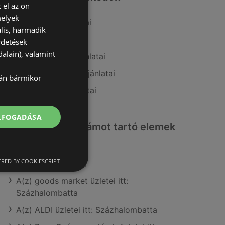
 el az ön
melyek
A(z) Tesco ajánlatai
lis, harmadik
A(z) CBA ajánlatai
rdetések
alain), valamint
A(z) AlphaZoo ajánlatai
A(z) FullDiszkont ajánlatai
lán bármikor
A(z) G'Roby ajánlatai
ELFOGADÁSA
Érdeklődésre számot tartó elemek
itt:
RED BY COOKIESCRIPT
Reál itt: Nagyatádi
A(z) goods market üzletei itt:
Százhalombatta
A(z) ALDI üzletei itt: Százhalombatta