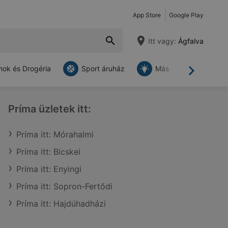
App Store
Google Play
Itt vagy:
Ágfalva
ok és Drogéria
Sport áruház
Más
Tovább
Príma üzletek itt:
Príma itt: Mórahalmi
Príma itt: Bicskei
Príma itt: Enyingi
Príma itt: Sopron-Fertődi
Príma itt: Hajdúhadházi