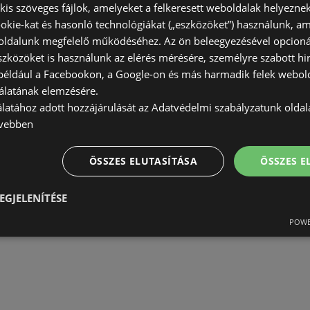
) kis szöveges fájlok, amelyeket a felkeresett weboldalak helyeznek
okie-kat és hasonló technológiákat („eszközöket”) használunk, a
ldalunk megfelelő működéséhez. Az ön beleegyezésével opcioná
szközöket is használunk az elérés mérésére, személyre szabott hi
(például a Facebookon, a Google-on és más harmadik felek webold
álatának elemzésére.
álatához adott hozzájárulását az Adatvédelmi szabályzatunk olda
vebben
ÖSSZES ELUTASÍTÁSA
ÖSSZES 
EGJELENÍTÉSE
POWE