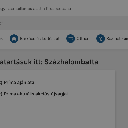
egy szempillantás alatt a
Prospecto.hu
ek
Barkács és kertészet
Otthon
Kozmetikum
vatartásuk itt: Százhalombatta
) Príma ajánlatai
) Príma aktuális akciós újságjai