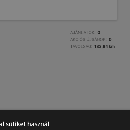
AJÁNLATOK:
0
AKCIÓS ÚJSÁGOK:
0
TÁVOLSÁG:
183,84 km
l sütiket használ