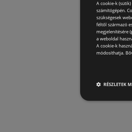
A cookie-k (sütik
számítógépén. Co
szükségesek webo
féltől származó e
megjelenítésére 
a weboldal haszn
A cookie-k haszn
módosíthatja.
Bő
RÉSZLETEK M