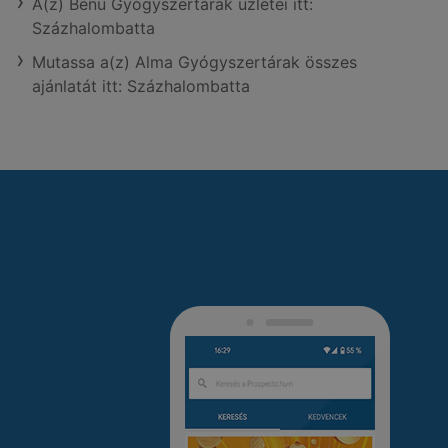
A(z) Benu Gyógyszertárak üzletei itt:
Százhalombatta
Mutassa a(z) Alma Gyógyszertárak összes
ajánlatát itt: Százhalombatta