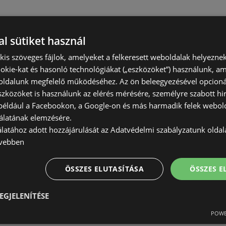
l sütiket használ
) kis szöveges fájlok, amelyeket a felkeresett weboldalak helyeznek
okie-kat és hasonló technológiákat („eszközöket”) használunk, a
ldalunk megfelelő működéséhez. Az ön beleegyezésével opcioná
szközöket is használunk az elérés mérésére, személyre szabott hi
(például a Facebookon, a Google-on és más harmadik felek webold
álatának elemzésére.
álatához adott hozzájárulását az Adatvédelmi szabályzatunk olda
vebben
ÖSSZES ELUTASÍTÁSA
ÖSSZES 
EGJELENÍTÉSE
POWE