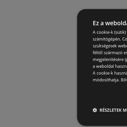
Ez a webolda
A cookie-k (sütik
számítógépén. Co
szükségesek webo
féltől származó e
megjelenítésére 
a weboldal haszn
A cookie-k haszn
módosíthatja.
Bő
RÉSZLETEK M