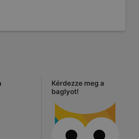
n
Kérdezze meg a
baglyot!