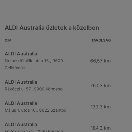
ALDI Australia üzletek a közelben
CÍM
TÁVOLSÁG
ALDI Australia
66,57 km
Nemesdömölki utca 15., 9500
Celldömölk
ALDI Australia
76,03 km
Rákóczi u. 57., 9900 Körmend
ALDI Australia
139,3 km
Május 1. utca 10., 8622 Szántód
ALDI Australia
184,3 km
Építők útja 2-4., 2040 Budaörs