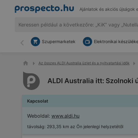
Ajánlatok és akciós újságok 
Szupermarketek
Elektronikai készülék
Vissza
Az összes ALDI Australia üzlet és a nyitvatartási idők
ALDI Australia itt: Szolnoki
Kapcsolat
Weboldal:
www.aldi.hu
távolság:
293,35 km az Ön jelenlegi helyzetétől