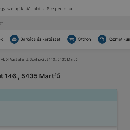
egy szempillantás alatt a
Prospecto.hu
ek
Barkács és kertészet
Otthon
Kozmetikum
ALDI Australia itt: Szolnoki út 146., 5435 Martfű
 út 146., 5435 Martfű