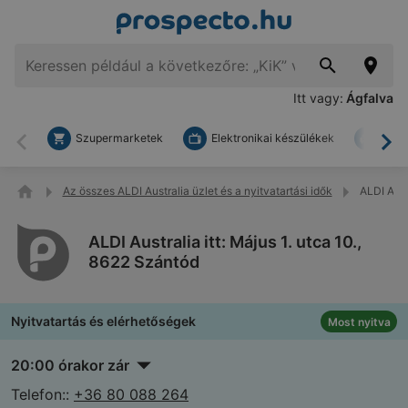
Itt vagy:
Ágfalva
Szupermarketek
Elektronikai készülékek
Bark
Vissza
To
Az összes ALDI Australia üzlet és a nyitvatartási idők
ALDI Aust
ALDI Australia itt: Május 1. utca 10.,
8622 Szántód
Nyitvatartás és elérhetőségek
Most nyitva
20:00 órakor zár
Telefon::
+36 80 088 264