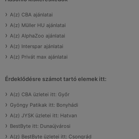
A(z) CBA ajánlatai
A(z) Müller HU ajánlatai
A(z) AlphaZoo ajánlatai
A(z) Interspar ajánlatai
A(z) Privát max ajánlatai
Érdeklődésre számot tartó elemek itt:
A(z) CBA üzletei itt: Győr
Gyöngy Patikak itt: Bonyhádi
A(z) JYSK üzletei itt: Hatvan
BestByte itt: Dunaújvárosi
A(z) BestByte üzletei itt: Csongrád