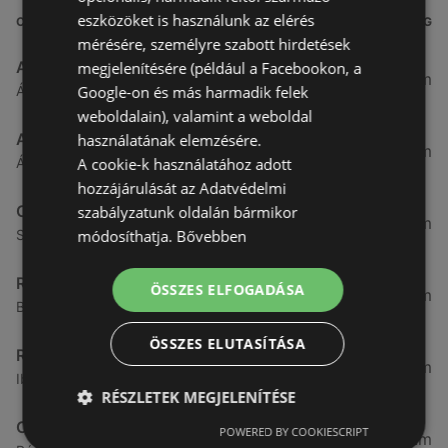
eszközöket is használunk az elérés
CÍM
TÁVOLSÁG
mérésére, személyre szabott hirdetések
Aldi
megjelenítésére (például a Facebookon, a
3,26 km
Google-on és más harmadik felek
Ágfalvi út 4/A., 9400 Sopron
weboldalain), valamint a weboldal
ALDI
használatának elemzésére.
3,26 km
A cookie-k használatához adott
Ágfalvi út 4/a, 9400 Sopron
hozzájárulását az Adatvédelmi
CBA
szabályzatunk oldalán bármikor
3,31 km
módosíthatja.
Bővebben
Somfalvi u. 14., 9400 Sopron
Reál
ÖSSZES ELFOGADÁSA
3,32 km
Besenyő u. 16., 9400 Sopron
ÖSSZES ELUTASÍTÁSA
Reál
3,41 km
Ibolya út 15., 9400 Sopron
RÉSZLETEK MEGJELENÍTÉSE
CBA
POWERED BY COOKIESCRIPT
3,58 km