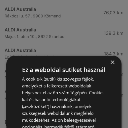
ALDI Australia
76,03 km
Rákóczi u. 57., 9900 Körmend
ALDI Australia
139,3 km
Május 1. utca 10., 8622 Szántód
ALDI Australia
184,3 km
Építők útja 2-4., 2040 Budaörs
×
Ez a weboldal sütiket használ
ALDI Australia
189,92 km
Rákóczi út 38., 1039 Budapest
A cookie-k (sütik) kis szöveges fájlok,
amelyeket a felkeresett weboldalak
ALDI Australia
helyeznek el az ön számítógépén. Cookie-
191,04 km
Kondorosi út 6., 1116 Budapest
kat és hasonló technológiákat
(„eszközöket”) használunk, amelyek
szükségesek weboldalunk megfelelő
működéséhez. Az ön beleegyezésével
Egyéb Szupermarketek üzletek a közelben
opcionális, harmadik féltől származó