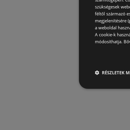
szükségesek webo
féltől származó e
megjelenítésére 
a weboldal haszn
A cookie-k haszn
módosíthatja.
Bő
RÉSZLETEK M