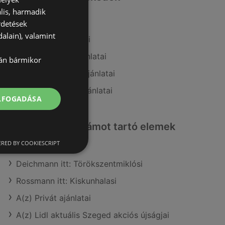
lis, harmadik
A(z) CBA ajánlatai
rdetések
alain), valamint
A(z) Príma ajánlatai
A(z) Ecofamily ajánlatai
lán bármikor
A(z) FullDiszkont ajánlatai
A(z) Coop Tisza ajánlatai
ELFOGADÁSA
Érdeklődésre számot tartó elemek
itt:
RED BY COOKIESCRIPT
Deichmann itt: Törökszentmiklósi
Rossmann itt: Kiskunhalasi
A(z) Privát ajánlatai
A(z) Lidl aktuális Szeged akciós újságjai