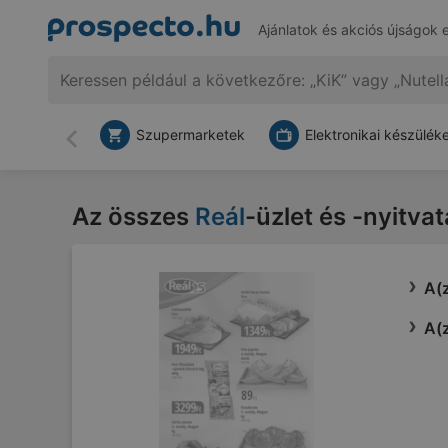
Ajánlatok és akciós újságok 
Szupermarketek
Elektronikai készülék
Vissza
Az összes
Reál
-üzlet és -nyitva
A(z
A(z