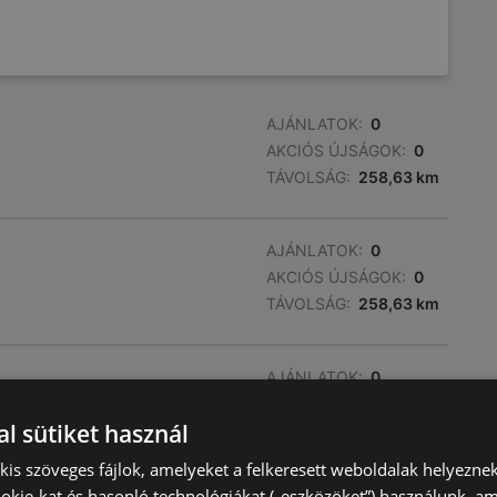
AJÁNLATOK:
0
AKCIÓS ÚJSÁGOK:
0
TÁVOLSÁG:
258,63 km
AJÁNLATOK:
0
AKCIÓS ÚJSÁGOK:
0
TÁVOLSÁG:
258,63 km
AJÁNLATOK:
0
AKCIÓS ÚJSÁGOK:
0
l sütiket használ
TÁVOLSÁG:
258,63 km
) kis szöveges fájlok, amelyeket a felkeresett weboldalak helyeznek
okie-kat és hasonló technológiákat („eszközöket”) használunk, a