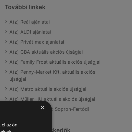
További linkek
A(z) Reál ajánlatai
A(z) ALDI ajánlatai
A(z) Privát max ajánlatai
A(z) CBA aktuális akciós újságjai
A(z) Family Frost aktuális akciós újságjai
A(z) Penny-Market Kft. aktuális akciós
újságjai
A(z) Metro aktuális akciós újságjai
A(z) Müller HU aktuális akciós újságjai
×
A(z) Reál üzletei itt: Sopron-Fertődi
 el az ön
Hasonló kiskereskedők
melyek