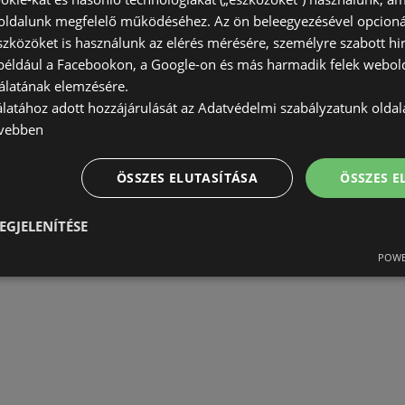
ldalunk megfelelő működéséhez. Az ön beleegyezésével opcioná
szközöket is használunk az elérés mérésére, személyre szabott hi
(például a Facebookon, a Google-on és más harmadik felek webold
álatának elemzésére.
álatához adott hozzájárulását az Adatvédelmi szabályzatunk olda
vebben
ÖSSZES ELUTASÍTÁSA
ÖSSZES 
EGJELENÍTÉSE
POWE