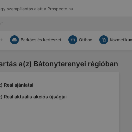
egy szempillantás alatt a
Prospecto.hu
ek
Barkács és kertészet
Otthon
Kozmetikum
tartás a(z) Bátonyterenyei régióban
) Reál ajánlatai
) Reál aktuális akciós újságjai