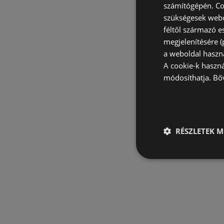
számítógépén. Co
szükségesek webo
féltől származó e
megjelenítésére 
a weboldal haszn
A cookie-k haszn
módosíthatja.
Bő
RÉSZLETEK M