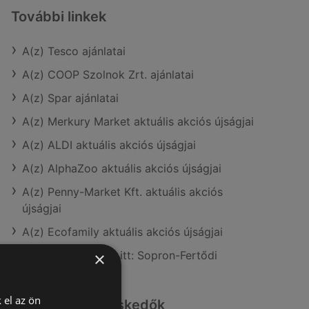
További linkek
A(z) Tesco ajánlatai
A(z) COOP Szolnok Zrt. ajánlatai
A(z) Spar ajánlatai
A(z) Merkury Market aktuális akciós újságjai
A(z) ALDI aktuális akciós újságjai
A(z) AlphaZoo aktuális akciós újságjai
A(z) Penny-Market Kft. aktuális akciós
újságjai
A(z) Ecofamily aktuális akciós újságjai
A(z) Tesco üzletei itt: Sopron-Fertődi
×
 el az ön
Hasonló kiskereskedők