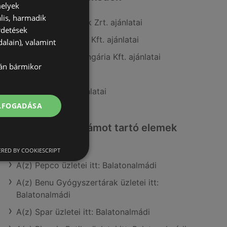
melyek
lis, harmadik
A(z) COOP Szolnok Zrt. ajánlatai
rdetések
A(z) Penny-Market Kft. ajánlatai
alain), valamint
A(z) Fressnapf-Hungária Kft. ajánlatai
lán bármikor
A(z) Spar ajánlatai
A(z) AlphaZoo ajánlatai
ELFOGADÁSA
Érdeklődésre számot tartó elemek
itt:
RED BY COOKIESCRIPT
A(z) Pepco üzletei itt: Balatonalmádi
A(z) Benu Gyógyszertárak üzletei itt:
Balatonalmádi
A(z) Spar üzletei itt: Balatonalmádi