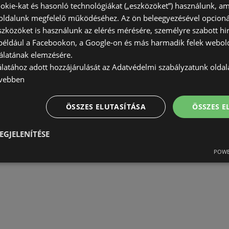
okie-kat és hasonló technológiákat („eszközöket”) használunk, a
ldalunk megfelelő működéséhez. Az ön beleegyezésével opcioná
szközöket is használunk az elérés mérésére, személyre szabott hi
(például a Facebookon, a Google-on és más harmadik felek webold
álatának elemzésére.
álatához adott hozzájárulását az Adatvédelmi szabályzatunk olda
vebben
ÖSSZES ELUTASÍTÁSA
ÖSSZES 
EGJELENÍTÉSE
POWE