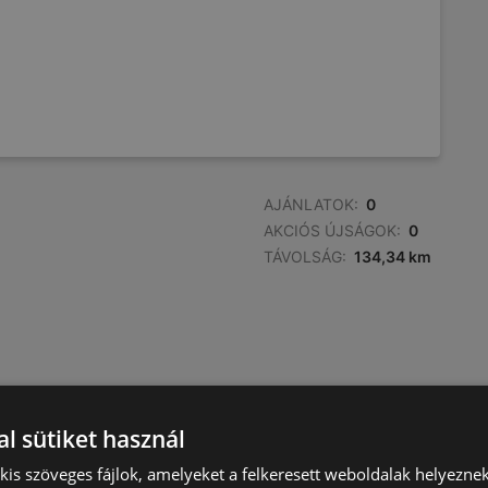
AJÁNLATOK:
0
AKCIÓS ÚJSÁGOK:
0
TÁVOLSÁG:
134,34 km
l sütiket használ
) kis szöveges fájlok, amelyeket a felkeresett weboldalak helyeznek