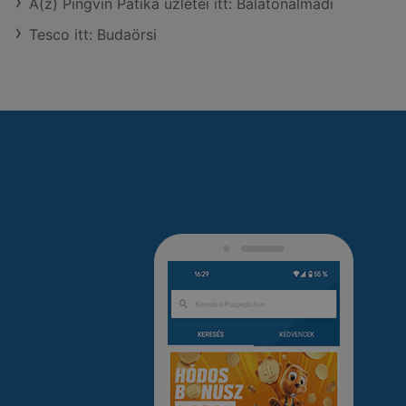
A(z) Pingvin Patika üzletei itt: Balatonalmádi
Tesco itt: Budaörsi