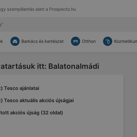
egy szempillantás alatt a
Prospecto.hu
ek
Barkács és kertészet
Otthon
Kozmetikum
vatartásuk itt: Balatonalmádi
) Tesco ajánlatai
) Tesco aktuális akciós újságjai
tott akciós újság (32 oldal)