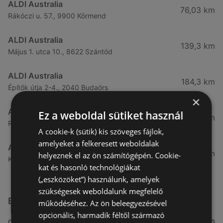
ALDI Australia
76,03 km
Rákóczi u. 57., 9900 Körmend
ALDI Australia
139,3 km
Május 1. utca 10., 8622 Szántód
ALDI Australia
184,3 km
Építők útja 2-4., 2040 Budaörs
×
ALDI Australia
Ez a weboldal sütiket használ
189,92 km
Rákóczi út 38., 1039 Budapest
A cookie-k (sütik) kis szöveges fájlok,
amelyeket a felkeresett weboldalak
ALDI Australia
191,04 km
helyeznek el az ön számítógépén. Cookie-
Kondorosi út 6., 1116 Budapest
kat és hasonló technológiákat
(„eszközöket”) használunk, amelyek
szükségesek weboldalunk megfelelő
Egyéb Szupermarketek üzletek a közelben
működéséhez. Az ön beleegyezésével
opcionális, harmadik féltől származó
CÍM
TÁVOLSÁG