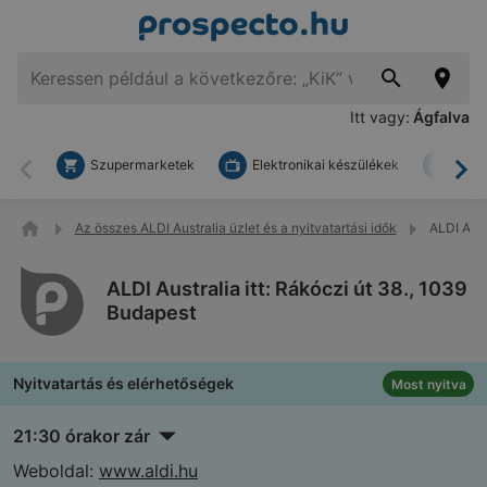
Itt vagy:
Ágfalva
Szupermarketek
Elektronikai készülékek
Bark
Vissza
To
Az összes ALDI Australia üzlet és a nyitvatartási idők
ALDI Aust
ALDI Australia itt: Rákóczi út 38., 1039
Budapest
Nyitvatartás és elérhetőségek
Most nyitva
21:30 órakor zár
Weboldal:
www.aldi.hu