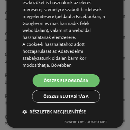
eszközöket is használunk az elérés
mérésére, személyre szabott hirdetések
Aldi
3,26 km
megjelenítésére (például a Facebookon, a
Ágfalvi út 4/A., 9400 Sopron
Google-on és más harmadik felek
weboldalain), valamint a weboldal
ALDI Magyarország Élelmiszer Bt.
3,26 km
használatának elemzésére.
Ágfalvi út 4/a, 9400 Sopron
A cookie-k használatához adott
hozzájárulását az Adatvédelmi
CBA
3,31 km
szabályzatunk oldalán bármikor
Somfalvi u. 14., 9400 Sopron
módosíthatja.
Bővebben
Reál
3,32 km
ÖSSZES ELFOGADÁSA
Besenyő u. 16., 9400 Sopron
Reál
ÖSSZES ELUTASÍTÁSA
3,41 km
Ibolya út 15., 9400 Sopron
RÉSZLETEK MEGJELENÍTÉSE
CBA
3,58 km
POWERED BY COOKIESCRIPT
Bánfalvi u. 14, 9400 Sopron