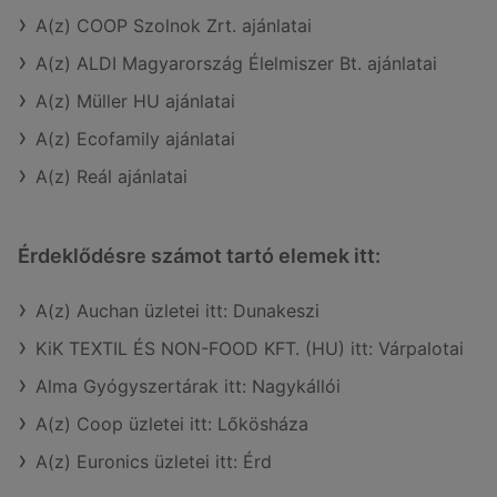
A(z) COOP Szolnok Zrt. ajánlatai
A(z) ALDI Magyarország Élelmiszer Bt. ajánlatai
A(z) Müller HU ajánlatai
A(z) Ecofamily ajánlatai
A(z) Reál ajánlatai
Érdeklődésre számot tartó elemek itt:
A(z) Auchan üzletei itt: Dunakeszi
KiK TEXTIL ÉS NON-FOOD KFT. (HU) itt: Várpalotai
Alma Gyógyszertárak itt: Nagykállói
A(z) Coop üzletei itt: Lőkösháza
A(z) Euronics üzletei itt: Érd