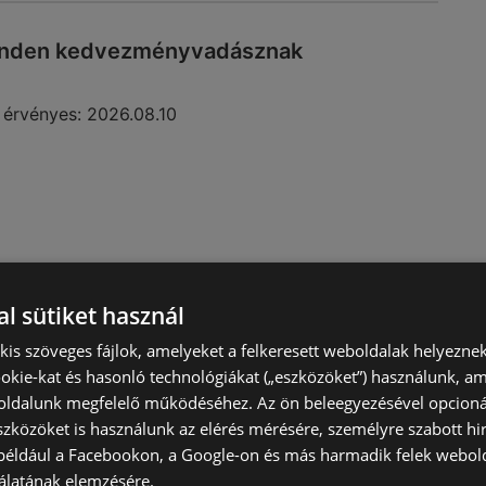
minden kedvezményvadásznak
 érvényes:
2026.08.10
l sütiket használ
) kis szöveges fájlok, amelyeket a felkeresett weboldalak helyeznek
okie-kat és hasonló technológiákat („eszközöket”) használunk, a
ldalunk megfelelő működéséhez. Az ön beleegyezésével opcioná
t a kedvezményvadászoknak
szközöket is használunk az elérés mérésére, személyre szabott hi
(például a Facebookon, a Google-on és más harmadik felek webold
vényes:
2026.08.16
álatának elemzésére.