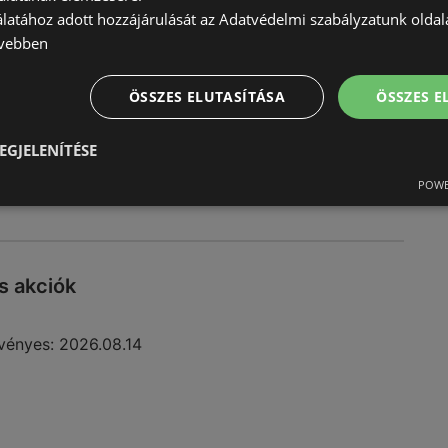
álatához adott hozzájárulását az Adatvédelmi szabályzatunk olda
vebben
ÖSSZES ELUTASÍTÁSA
ÖSSZES 
EGJELENÍTÉSE
POWE
s akciók
vényes:
2026.08.14