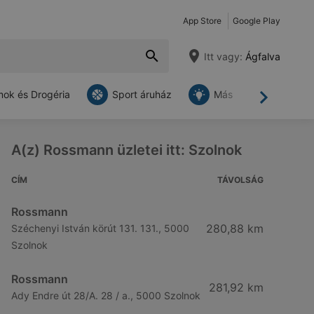
App Store
Google Play
Itt vagy:
Ágfalva
ok és Drogéria
Sport áruház
Más
Tovább
A(z) Rossmann üzletei itt: Szolnok
CÍM
TÁVOLSÁG
Rossmann
280,88 km
Széchenyi István körút 131. 131., 5000
Szolnok
Rossmann
281,92 km
Ady Endre út 28/A. 28 / a., 5000 Szolnok