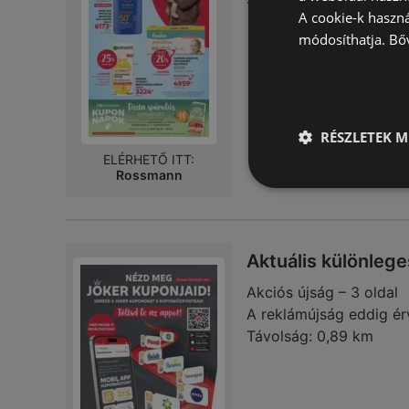
Távolság:
0,89 km
A cookie-k haszn
módosíthatja.
Bő
RÉSZLETEK M
ELÉRHETŐ ITT:
Rossmann
Aktuális különlege
Akciós újság – 3 oldal
A reklámújság eddig ér
Távolság:
0,89 km