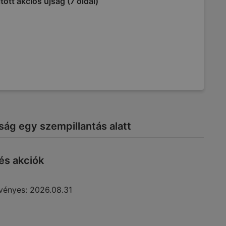
tott akciós újság (7 oldal)
ág egy szempillantás alatt
 és akciók
vényes:
2026.08.31