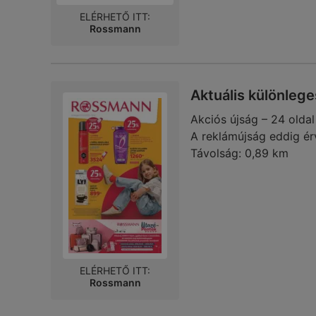
ELÉRHETŐ ITT:
Rossmann
Aktuális különlege
Akciós újság – 24 oldal
A reklámújság eddig ér
Távolság:
0,89 km
ELÉRHETŐ ITT:
Rossmann