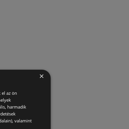
×
 el az ön
melyek
lis, harmadik
rdetések
alain), valamint