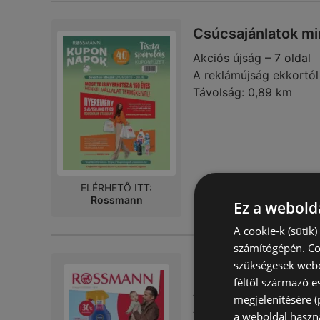
Csúcsajánlatok 
Akciós újság – 7 oldal
A reklámújság ekkortól
Távolság:
0,89 km
ELÉRHETŐ ITT:
Rossmann
Ez a webolda
A cookie-k (sütik
számítógépén. Co
szükségesek webo
Nagyszerű ajánla
féltől származó e
Akciós újság – 24 oldal
megjelenítésére 
A reklámújság eddig ér
a weboldal haszn