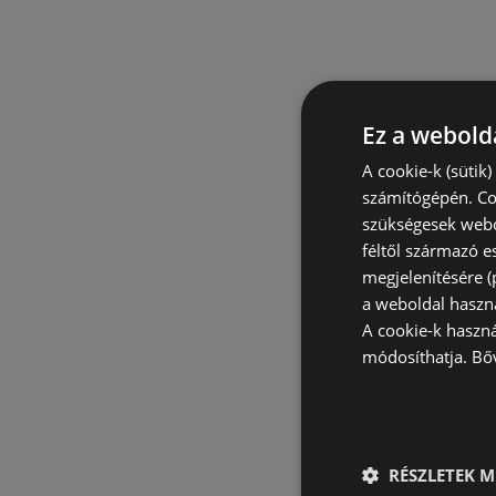
Ez a webolda
A cookie-k (sütik
számítógépén. Co
szükségesek webo
féltől származó e
megjelenítésére 
a weboldal haszn
A cookie-k haszn
módosíthatja.
Bő
RÉSZLETEK M