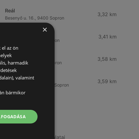
Reál
3,32 km
Besenyő u. 16., 9400 Sopron
×
Reál
3,41 km
Ibolya út 15., 9400 Sopron
 el az ön
melyek
CBA
3,58 km
lis, harmadik
Bánfalvi u. 14, 9400 Sopron
rdetések
alain), valamint
Lidl
3,59 km
Bánfalvi út 12. 12, 9400 Sopron
lán bármikor
További linkek
ELFOGADÁSA
A(z) ALDI ajánlatai
A(z) AlphaZoo ajánlatai