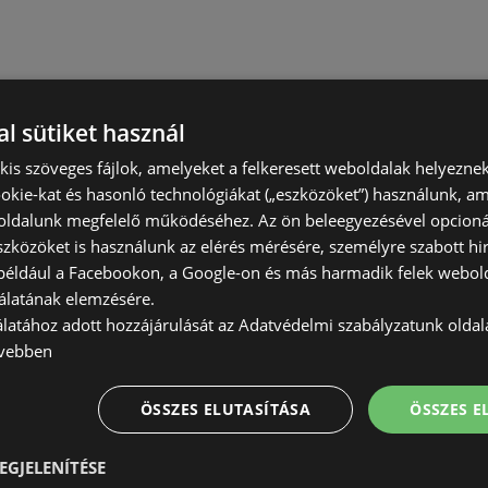
l sütiket használ
) kis szöveges fájlok, amelyeket a felkeresett weboldalak helyeznek
okie-kat és hasonló technológiákat („eszközöket”) használunk, a
ldalunk megfelelő működéséhez. Az ön beleegyezésével opcioná
szközöket is használunk az elérés mérésére, személyre szabott hi
(például a Facebookon, a Google-on és más harmadik felek webold
álatának elemzésére.
álatához adott hozzájárulását az Adatvédelmi szabályzatunk olda
vebben
ÖSSZES ELUTASÍTÁSA
ÖSSZES 
EGJELENÍTÉSE