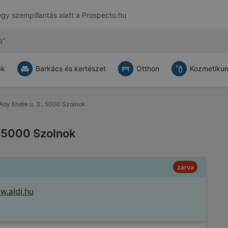
egy szempillantás alatt a
Prospecto.hu
ek
Barkács és kertészet
Otthon
Kozmetikum
: Ady Endre u. 3., 5000 Szolnok
., 5000 Szolnok
zárva
.aldi.hu