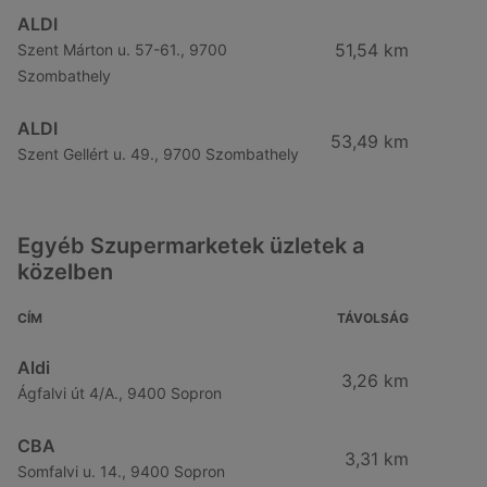
ALDI
51,54 km
Szent Márton u. 57-61., 9700
Szombathely
ALDI
53,49 km
Szent Gellért u. 49., 9700 Szombathely
Egyéb Szupermarketek üzletek a
közelben
CÍM
TÁVOLSÁG
Aldi
3,26 km
Ágfalvi út 4/A., 9400 Sopron
CBA
3,31 km
Somfalvi u. 14., 9400 Sopron