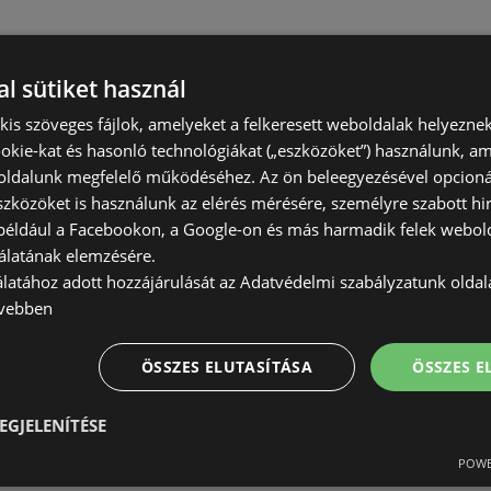
l sütiket használ
) kis szöveges fájlok, amelyeket a felkeresett weboldalak helyeznek
okie-kat és hasonló technológiákat („eszközöket”) használunk, a
ldalunk megfelelő működéséhez. Az ön beleegyezésével opcioná
szközöket is használunk az elérés mérésére, személyre szabott hi
(például a Facebookon, a Google-on és más harmadik felek webold
álatának elemzésére.
álatához adott hozzájárulását az Adatvédelmi szabályzatunk olda
vebben
ÖSSZES ELUTASÍTÁSA
ÖSSZES 
EGJELENÍTÉSE
POWE