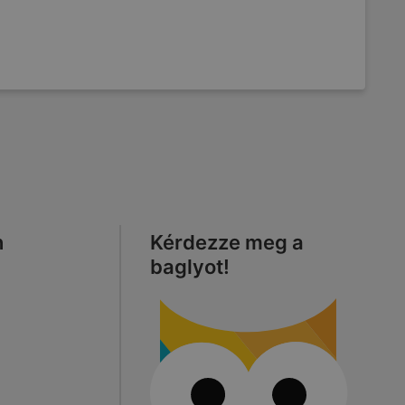
n
Kérdezze meg a
baglyot!