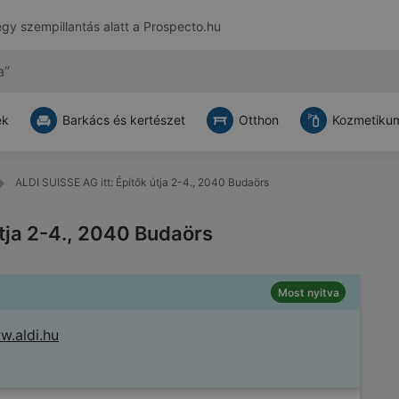
egy szempillantás alatt a
Prospecto.hu
ek
Barkács és kertészet
Otthon
Kozmetikum
ALDI SUISSE AG itt: Építők útja 2-4., 2040 Budaörs
útja 2-4., 2040 Budaörs
Most nyitva
.aldi.hu