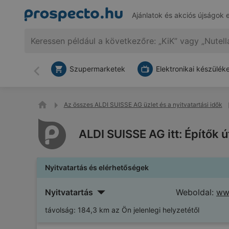
Ajánlatok és akciós újságok 
Szupermarketek
Elektronikai készülék
Vissza
Az összes ALDI SUISSE AG üzlet és a nyitvatartási idők
ALDI SUISSE AG itt: Építők 
Nyitvatartás és elérhetőségek
Nyitvatartás
Weboldal:
www
távolság:
184,3 km az Ön jelenlegi helyzetétől