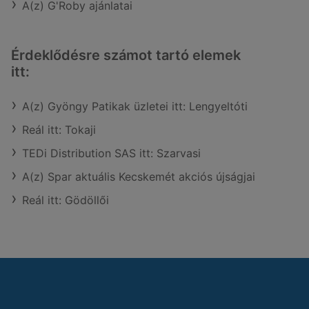
A(z) G'Roby ajánlatai
Érdeklődésre számot tartó elemek
itt:
A(z) Gyöngy Patikak üzletei itt: Lengyeltóti
Reál itt: Tokaji
TEDi Distribution SAS itt: Szarvasi
A(z) Spar aktuális Kecskemét akciós újságjai
Reál itt: Gödöllői