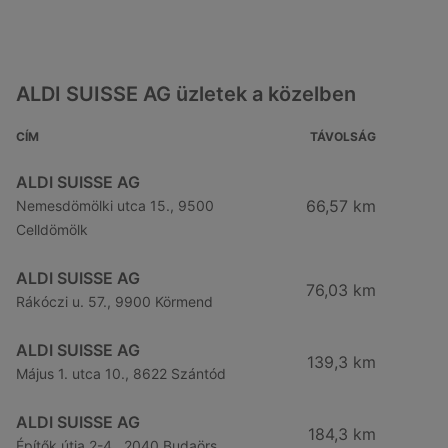
ALDI SUISSE AG üzletek a közelben
CÍM
TÁVOLSÁG
ALDI SUISSE AG
66,57 km
Nemesdömölki utca 15., 9500
Celldömölk
ALDI SUISSE AG
76,03 km
Rákóczi u. 57., 9900 Körmend
ALDI SUISSE AG
139,3 km
Május 1. utca 10., 8622 Szántód
ALDI SUISSE AG
184,3 km
Építők útja 2-4., 2040 Budaörs