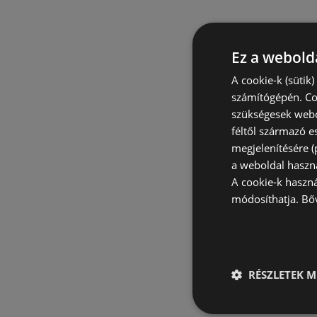
Ez a webolda
A cookie-k (sütik
számítógépén. Co
szükségesek webo
féltől származó e
megjelenítésére 
a weboldal haszn
A cookie-k haszn
módosíthatja.
Bő
RÉSZLETEK M