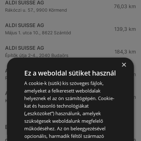
ALDI SUISSE AG
76,03 km
Rákóczi u. 57., 9900 Körmend
ALDI SUISSE AG
139,3 km
Május 1. utca 10., 8622 Szántód
ALDI SUISSE AG
184,3 km
Építők útja 2-4., 2040 Budaörs
×
ALDI SUISSE AG
Ez a weboldal sütiket használ
189,92 km
Rákóczi út 38., 1039 Budapest
A cookie-k (sütik) kis szöveges fájlok,
amelyeket a felkeresett weboldalak
ALDI SUISSE AG
191,04 km
helyeznek el az ön számítógépén. Cookie-
Kondorosi út 6., 1116 Budapest
kat és hasonló technológiákat
(„eszközöket”) használunk, amelyek
szükségesek weboldalunk megfelelő
Egyéb Szupermarketek üzletek a közelben
működéséhez. Az ön beleegyezésével
opcionális, harmadik féltől származó
CÍM
TÁVOLSÁG