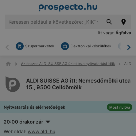
Itt vagy:
Ágfalva
Szupermarketek
Elektronikai készülékek
Bark
Vissza
To
Az összes ALDI SUISSE AG üzlet és a nyitvatartási idők
ALDI S
ALDI SUISSE AG itt: Nemesdömölki utca
15., 9500 Celldömölk
Nyitvatartás és elérhetőségek
Most nyitva
20:00 órakor zár
Weboldal:
www.aldi.hu