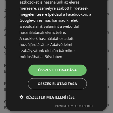
eszközöket is használunk az elérés
mérésére, személyre szabott hirdetések
Aldi
3,26 km
megjelenítésére (például a Facebookon, a
Ágfalvi út 4/A., 9400 Sopron
Google-on és más harmadik felek
weboldalain), valamint a weboldal
ALDI
3,26 km
használatának elemzésére.
Ágfalvi út 4/a, 9400 Sopron
A cookie-k használatához adott
hozzájárulását az Adatvédelmi
CBA
3,31 km
szabályzatunk oldalán bármikor
Somfalvi u. 14., 9400 Sopron
módosíthatja.
Bővebben
Reál
3,32 km
ÖSSZES ELFOGADÁSA
Besenyő u. 16., 9400 Sopron
Reál
ÖSSZES ELUTASÍTÁSA
3,41 km
Ibolya út 15., 9400 Sopron
RÉSZLETEK MEGJELENÍTÉSE
CBA
3,58 km
POWERED BY COOKIESCRIPT
Bánfalvi u. 14, 9400 Sopron