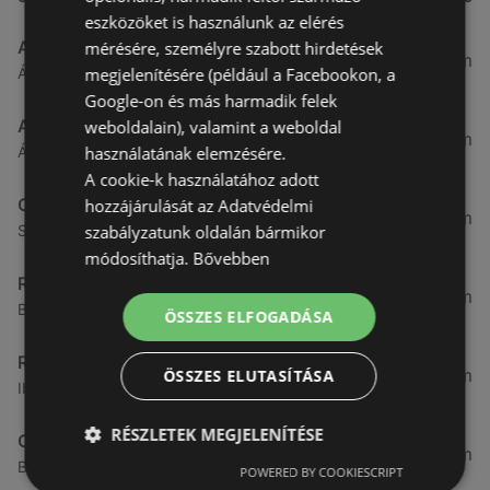
eszközöket is használunk az elérés
Aldi
mérésére, személyre szabott hirdetések
3,26 km
megjelenítésére (például a Facebookon, a
Ágfalvi út 4/A., 9400 Sopron
Google-on és más harmadik felek
ALDI
weboldalain), valamint a weboldal
3,26 km
használatának elemzésére.
Ágfalvi út 4/a, 9400 Sopron
A cookie-k használatához adott
CBA
hozzájárulását az Adatvédelmi
3,31 km
szabályzatunk oldalán bármikor
Somfalvi u. 14., 9400 Sopron
módosíthatja.
Bővebben
Reál
3,32 km
Besenyő u. 16., 9400 Sopron
ÖSSZES ELFOGADÁSA
Reál
3,41 km
ÖSSZES ELUTASÍTÁSA
Ibolya út 15., 9400 Sopron
RÉSZLETEK MEGJELENÍTÉSE
CBA
3,58 km
Bánfalvi u. 14, 9400 Sopron
POWERED BY COOKIESCRIPT