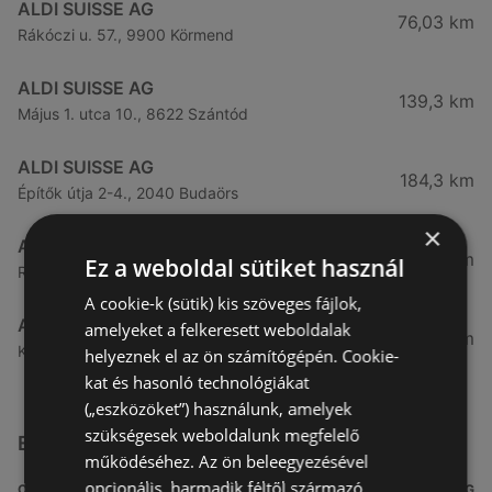
ALDI SUISSE AG
76,03 km
Rákóczi u. 57., 9900 Körmend
ALDI SUISSE AG
139,3 km
Május 1. utca 10., 8622 Szántód
ALDI SUISSE AG
184,3 km
Építők útja 2-4., 2040 Budaörs
×
ALDI SUISSE AG
189,92 km
Ez a weboldal sütiket használ
Rákóczi út 38., 1039 Budapest
A cookie-k (sütik) kis szöveges fájlok,
ALDI SUISSE AG
amelyeket a felkeresett weboldalak
191,04 km
Kondorosi út 6., 1116 Budapest
helyeznek el az ön számítógépén. Cookie-
kat és hasonló technológiákat
(„eszközöket”) használunk, amelyek
szükségesek weboldalunk megfelelő
Egyéb Szupermarketek üzletek a közelben
működéséhez. Az ön beleegyezésével
opcionális, harmadik féltől származó
CÍM
TÁVOLSÁG