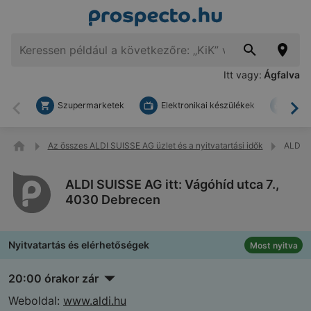
Itt vagy:
Ágfalva
Szupermarketek
Elektronikai készülékek
Bark
Vissza
To
Az összes ALDI SUISSE AG üzlet és a nyitvatartási idők
ALDI S
ALDI SUISSE AG itt: Vágóhíd utca 7.,
4030 Debrecen
Nyitvatartás és elérhetőségek
Most nyitva
20:00 órakor zár
Weboldal:
www.aldi.hu