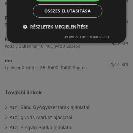
3,57 km
Bánfalvi út 14., 9400 Sopron
ÖSSZES ELUTASÍTÁSA
Rossmann
3,83 km
Bánfalvi út 6-8., 9400 Sopron
RÉSZLETEK MEGJELENÍTÉSE
POWERED BY COOKIESCRIPT
Rossmann
4,19 km
Kodály Zoltán tér 16. 16., 9400 Sopron
dm
4,44 km
Lackner Kristóf u. 35, 9400, 9400 Sopron
További linkek
A(z) Benu Gyógyszertárak ajánlatai
A(z) goods market ajánlatai
A(z) Pingvin Patika ajánlatai