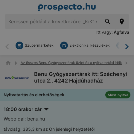
Itt vagy:
Ágfalva
Szupermarketek
Elektronikai készülékek
Bark
Vissza
To
Az összes Benu Gyógyszertárak üzlet és a nyitvatartási idők
B
Benu Gyógyszertárak itt: Széchenyi
utca 2., 4242 Hajdúhadház
Nyitvatartás és elérhetőségek
Most nyitva
18:00 órakor zár
Weboldal:
benu.hu
távolság:
385,3 km az Ön jelenlegi helyzetétől