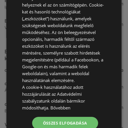
Benu Gyógyszertárak
7,03 km
helyeznek el az ön számítógépén. Cookie-
Ipar Körút 30, 9400 Sopron
kat és hasonló technológiákat
(„eszközöket”) használunk, amelyek
Benu Gyógyszertárak
26,99 km
szükségesek weboldalunk megfelelő
Vasút Sor 1, 9432 Fertőd
működéséhez. Az ön beleegyezésével
opcionális, harmadik féltől származó
eszközöket is használunk az elérés
Egyéb Kozmetikumok és Drogéria üzletek a
mérésére, személyre szabott hirdetések
közelben
megjelenítésére (például a Facebookon, a
Google-on és más harmadik felek
CÍM
TÁVOLSÁG
weboldalain), valamint a weboldal
használatának elemzésére.
dm
3,26 km
A cookie-k használatához adott
Ágfalvi út 4, 9400, 9400 Sopron
hozzájárulását az Adatvédelmi
szabályzatunk oldalán bármikor
dm
3,28 km
módosíthatja.
Bővebben
Besenyő u. 23, 9400 Sopron
ÖSSZES ELFOGADÁSA
Vianni