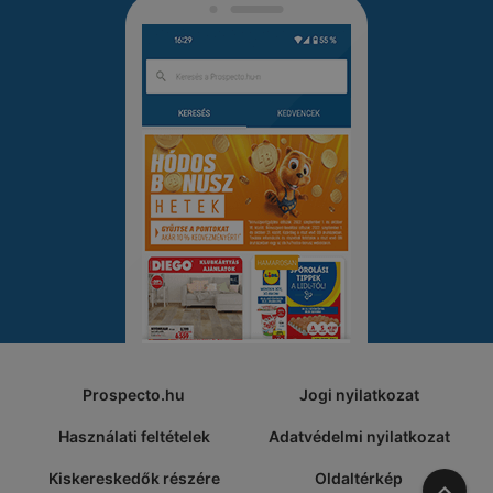
Prospecto.hu
Jogi nyilatkozat
Használati feltételek
Adatvédelmi nyilatkozat
Kiskereskedők részére
Oldaltérkép
A tete