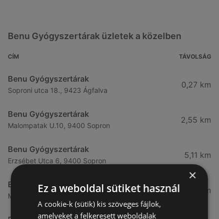
Benu Gyógyszertárak üzletek a közelben
CÍM
TÁVOLSÁG
Benu Gyógyszertárak
0,27 km
Soproni utca 18., 9423 Ágfalva
Benu Gyógyszertárak
2,55 km
Malompatak U.10, 9400 Sopron
Benu Gyógyszertárak
5,11 km
Erzsébet Utca 6, 9400 Sopron
×
Benu Gyógyszertárak
Ez a weboldal sütiket használ
5,24 km
Mátyás Király Utca 23, 9400 Sopron
A cookie-k (sütik) kis szöveges fájlok,
amelyeket a felkeresett weboldalak