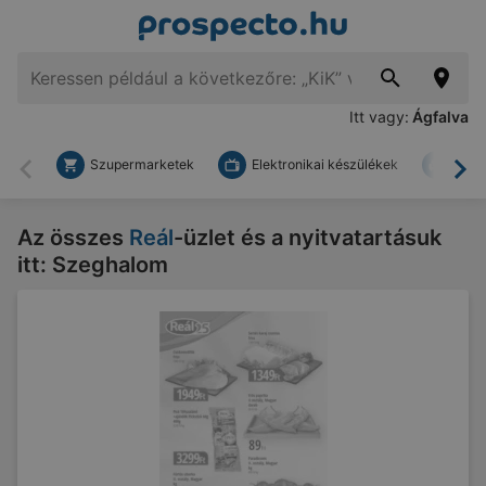
Itt vagy:
Ágfalva
Szupermarketek
Elektronikai készülékek
Bark
Vissza
To
Az összes
Reál
-üzlet és a nyitvatartásuk
itt: Szeghalom