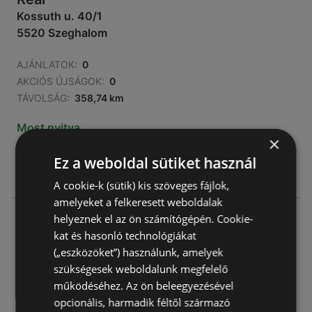
Kossuth u. 40/1
5520 Szeghalom
AJÁNLATOK:
0
AKCIÓS ÚJSÁGOK:
0
TÁVOLSÁG:
358,74 km
Most nyitva
×
hétfő - szombat
05:00
-
20:00
Ez a weboldal sütiket használ
vasárnap
07:00
-
12:00
A cookie-k (sütik) kis szöveges fájlok,
amelyeket a felkeresett weboldalak
Reál
helyeznek el az ön számítógépén. Cookie-
Dózsa Gy. utca 28/1
kat és hasonló technológiákat
5520 Szeghalom
(„eszközöket”) használunk, amelyek
szükségesek weboldalunk megfelelő
AJÁNLATOK:
0
működéséhez. Az ön beleegyezésével
AKCIÓS ÚJSÁGOK:
0
opcionális, harmadik féltől származó