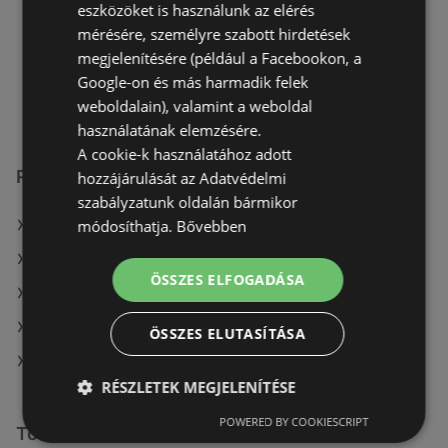
TÁVOLSÁG:
358,78 km
eszközöket is használunk az elérés
mérésére, személyre szabott hirdetések
Most nyitva
megjelenítésére (például a Facebookon, a
Google-on és más harmadik felek
hétfő - szombat
05:00
-
18:00
weboldalain), valamint a weboldal
használatának elemzésére.
A cookie-k használatához adott
Reál üzletek itt:
hozzájárulását az Adatvédelmi
szabályzatunk oldalán bármikor
módosíthatja.
Bővebben
Reál itt: Csongrádi
Reál itt: Kunszentmiklói
ÖSSZES ELFOGADÁSA
Reál itt: Veresegyházi
Reál itt: Érdi
ÖSSZES ELUTASÍTÁSA
Reál itt: Mezőkövesdi
RÉSZLETEK MEGJELENÍTÉSE
POWERED BY COOKIESCRIPT
További linkek