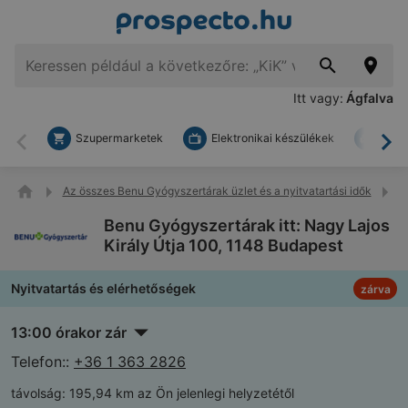
Itt vagy:
Ágfalva
Szupermarketek
Elektronikai készülékek
Bark
Vissza
To
Az összes Benu Gyógyszertárak üzlet és a nyitvatartási idők
B
Benu Gyógyszertárak itt: Nagy Lajos
Király Útja 100, 1148 Budapest
Nyitvatartás és elérhetőségek
zárva
13:00 órakor zár
Telefon::
+36 1 363 2826
távolság:
195,94 km az Ön jelenlegi helyzetétől