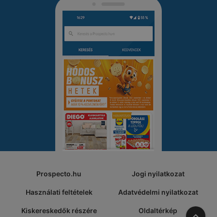
Prospecto.hu
Jogi nyilatkozat
Használati feltételek
Adatvédelmi nyilatkozat
Kiskereskedők részére
Oldaltérkép
A tete