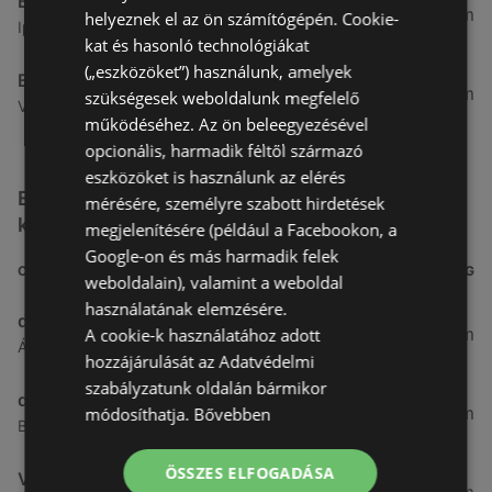
Benu Gyógyszertárak
7,03 km
helyeznek el az ön számítógépén. Cookie-
Ipar Körút 30, 9400 Sopron
kat és hasonló technológiákat
(„eszközöket”) használunk, amelyek
Benu Gyógyszertárak
26,99 km
szükségesek weboldalunk megfelelő
Vasút Sor 1, 9432 Fertőd
működéséhez. Az ön beleegyezésével
opcionális, harmadik féltől származó
eszközöket is használunk az elérés
Egyéb Kozmetikumok és Drogéria üzletek a
mérésére, személyre szabott hirdetések
közelben
megjelenítésére (például a Facebookon, a
Google-on és más harmadik felek
CÍM
TÁVOLSÁG
weboldalain), valamint a weboldal
használatának elemzésére.
dm
3,26 km
A cookie-k használatához adott
Ágfalvi út 4, 9400, 9400 Sopron
hozzájárulását az Adatvédelmi
szabályzatunk oldalán bármikor
dm
3,28 km
módosíthatja.
Bővebben
Besenyő u. 23, 9400 Sopron
ÖSSZES ELFOGADÁSA
Vianni