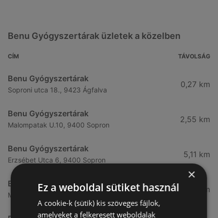
Benu Gyógyszertárak üzletek a közelben
CÍM
TÁVOLSÁG
Benu Gyógyszertárak
0,27 km
Soproni utca 18., 9423 Ágfalva
Benu Gyógyszertárak
2,55 km
Malompatak U.10, 9400 Sopron
Benu Gyógyszertárak
5,11 km
Erzsébet Utca 6, 9400 Sopron
×
Benu Gyógyszertárak
Ez a weboldal sütiket használ
5,24 km
Mátyás Király Utca 23, 9400 Sopron
A cookie-k (sütik) kis szöveges fájlok,
amelyeket a felkeresett weboldalak