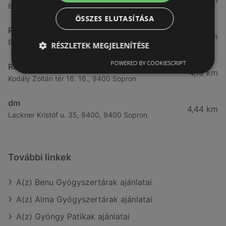
3,57 km
Bánfalvi út 14., 9400 Sopron
ÖSSZES ELUTASÍTÁSA
Rossmann
3,83 km
Bánfalvi út 6-8., 9400 Sopron
RÉSZLETEK MEGJELENÍTÉSE
POWERED BY COOKIESCRIPT
Rossmann
4,19 km
Kodály Zoltán tér 16. 16., 9400 Sopron
dm
4,44 km
Lackner Kristóf u. 35, 9400, 9400 Sopron
További linkek
A(z) Benu Gyógyszertárak ajánlatai
A(z) Alma Gyógyszertárak ajánlatai
A(z) Gyöngy Patikak ajánlatai