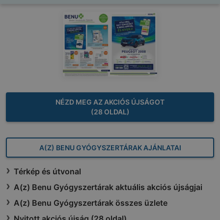
NÉZD MEG AZ AKCIÓS ÚJSÁGOT
(28 OLDAL)
A(Z) BENU GYÓGYSZERTÁRAK AJÁNLATAI
Térkép és útvonal
A(z) Benu Gyógyszertárak aktuális akciós újságjai
A(z) Benu Gyógyszertárak összes üzlete
Nyitott akciós újság (28 oldal)