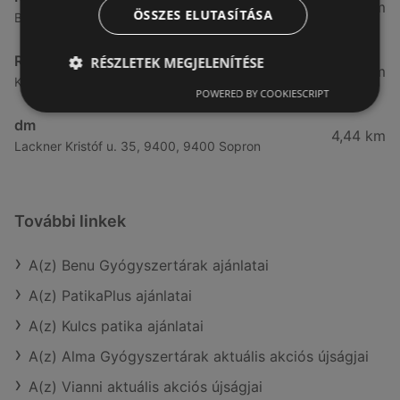
3,83 km
ÖSSZES ELUTASÍTÁSA
Bánfalvi út 6-8., 9400 Sopron
Rossmann
RÉSZLETEK MEGJELENÍTÉSE
4,19 km
Kodály Zoltán tér 16. 16., 9400 Sopron
POWERED BY COOKIESCRIPT
dm
4,44 km
Lackner Kristóf u. 35, 9400, 9400 Sopron
További linkek
A(z) Benu Gyógyszertárak ajánlatai
A(z) PatikaPlus ajánlatai
A(z) Kulcs patika ajánlatai
A(z) Alma Gyógyszertárak aktuális akciós újságjai
A(z) Vianni aktuális akciós újságjai