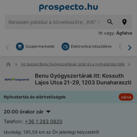
Itt vagy:
Ágfalva
Szupermarketek
Elektronikai készülékek
Bark
Vissza
To
Az összes Benu Gyógyszertárak üzlet és a nyitvatartási idők
B
Benu Gyógyszertárak itt: Kossuth
Lajos Utca 21-29, 1203 Dunaharaszti
Nyitvatartás és elérhetőségek
zárva
20:00 órakor zár
Telefon::
+36 1 283 0820
távolság:
195,59 km az Ön jelenlegi helyzetétől