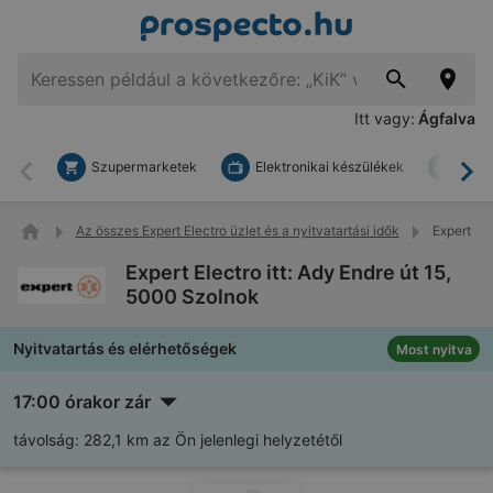
Itt vagy:
Ágfalva
Szupermarketek
Elektronikai készülékek
Bark
Vissza
To
Az összes Expert Electro üzlet és a nyitvatartási idők
Expert Ele
Expert Electro itt: Ady Endre út 15,
5000 Szolnok
Nyitvatartás és elérhetőségek
Most nyitva
17:00 órakor zár
távolság:
282,1 km az Ön jelenlegi helyzetétől