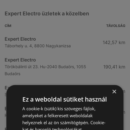
Expert Electro üzletek a közelben
CÍM
TÁVOLSÁG
Expert Electro
142,57 km
Táborhely u. 4, 8800 Nagykanizsa
Expert Electro
190,41 km
Törökbálinti út 23. Hu-2040 Budaörs, 1055
Budaörs
Expert Electro
×
191,16 km
Szeged, Párizsi körút 8 - 12., 1221 Szeged
Ez a weboldal sütiket használ
Expert Electro
A cookie-k (sütik) kis szöveges fájlok,
192,63 km
amelyeket a felkeresett weboldalak
Rozsnyay utca 20, 1139 Budapest
helyeznek el az ön számítógépén. Cookie-
Expert Electro
kat és hasonló technológiákat