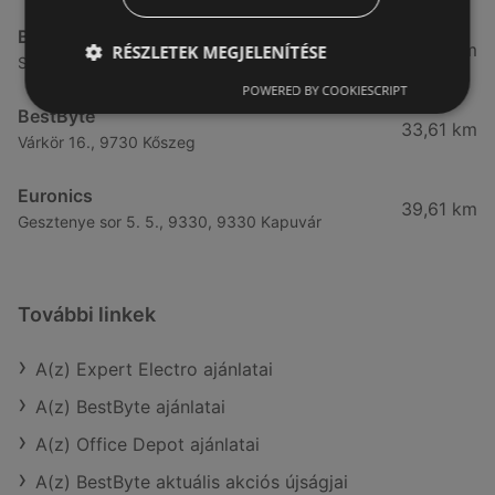
BestByte
28,39 km
RÉSZLETEK MEGJELENÍTÉSE
Soproni u. 48., 9444 Fertőszentmiklós
POWERED BY COOKIESCRIPT
BestByte
33,61 km
Várkör 16., 9730 Kőszeg
Euronics
39,61 km
Gesztenye sor 5. 5., 9330, 9330 Kapuvár
További linkek
A(z) Expert Electro ajánlatai
A(z) BestByte ajánlatai
A(z) Office Depot ajánlatai
A(z) BestByte aktuális akciós újságjai