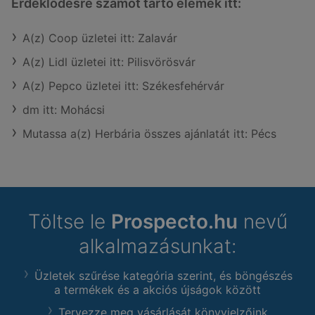
Érdeklődésre számot tartó elemek itt:
A(z) Coop üzletei itt: Zalavár
A(z) Lidl üzletei itt: Pilisvörösvár
A(z) Pepco üzletei itt: Székesfehérvár
dm itt: Mohácsi
Mutassa a(z) Herbária összes ajánlatát itt: Pécs
Töltse le
Prospecto.hu
nevű
alkalmazásunkat:
Üzletek szűrése kategória szerint, és böngészés
a termékek és a akciós újságok között
Tervezze meg vásárlását könyvjelzőink