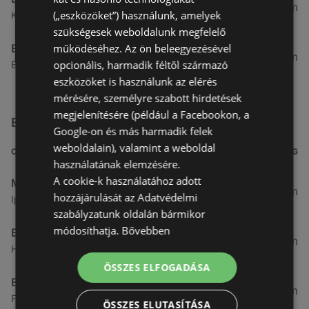
192,68 km
(„eszközöket”) használunk, amelyek
Kecskemét, Kurucz körút 8., 1214 Kecskemét
szükségesek weboldalunk megfelelő
Expert Electro
működéséhez. Az ön beleegyezésével
192,7 km
opcionális, harmadik féltől származó
Békéscsaba, Gyóni Géza u. 11., 1084 Békéscsaba
eszközöket is használunk az elérés
mérésére, személyre szabott hirdetések
megjelenítésére (például a Facebookon, a
Egyéb Elektronikai üzletek üzletek a közelben
Google-on és más harmadik felek
weboldalain), valamint a weboldal
CÍM
TÁVOLSÁG
használatának elemzésére.
A cookie-k használatához adott
Media Markt
7,18 km
hozzájárulását az Adatvédelmi
Ipar körút 30. Sopron, 9400 Sopron
szabályzatunk oldalán bármikor
módosíthatja.
Bővebben
Euronics
7,25 km
Határdomb u 2. ( alphapark ), 9400 Sopron
ÖSSZES ELFOGADÁSA
BestByte
27,01 km
Fő utca 2., 9431 Fertőd
ÖSSZES ELUTASÍTÁSA