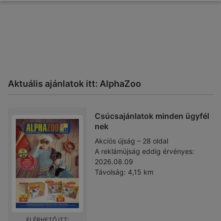
Aktuális ajánlatok itt: AlphaZoo
Csúcsajánlatok minden ügyfél
nek
Akciós újság – 28 oldal
A reklámújság eddig érvényes:
2026.08.09
Távolság:
4,15 km
ELÉRHETŐ ITT: