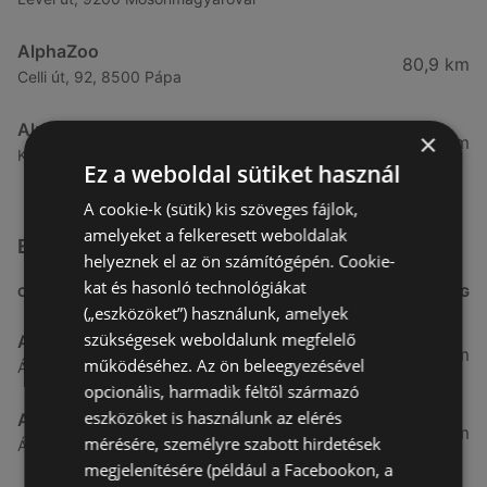
AlphaZoo
80,9 km
Celli út, 92, 8500 Pápa
AlphaZoo
×
82,98 km
Királyszék út, 33, 9012 Győr
Ez a weboldal sütiket használ
A cookie-k (sütik) kis szöveges fájlok,
amelyeket a felkeresett weboldalak
Egyéb Szupermarketek üzletek a közelben
helyeznek el az ön számítógépén. Cookie-
kat és hasonló technológiákat
CÍM
TÁVOLSÁG
(„eszközöket”) használunk, amelyek
szükségesek weboldalunk megfelelő
Aldi
3,26 km
működéséhez. Az ön beleegyezésével
Ágfalvi út 4/A., 9400 Sopron
opcionális, harmadik féltől származó
eszközöket is használunk az elérés
ALDI
3,26 km
mérésére, személyre szabott hirdetések
Ágfalvi út 4/a, 9400 Sopron
megjelenítésére (például a Facebookon, a