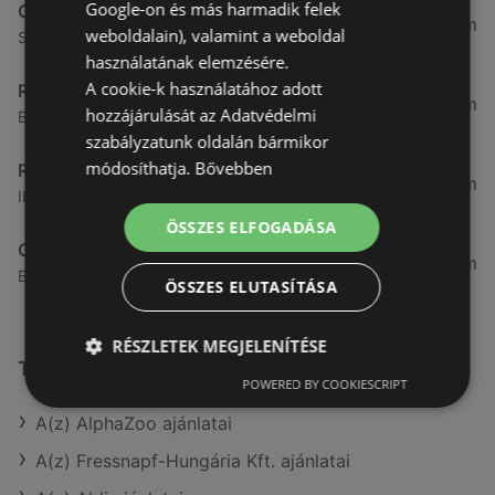
Google-on és más harmadik felek
CBA
3,31 km
weboldalain), valamint a weboldal
Somfalvi u. 14., 9400 Sopron
használatának elemzésére.
A cookie-k használatához adott
Reál
3,32 km
hozzájárulását az Adatvédelmi
Besenyő u. 16., 9400 Sopron
szabályzatunk oldalán bármikor
módosíthatja.
Bővebben
Reál
3,41 km
Ibolya út 15., 9400 Sopron
ÖSSZES ELFOGADÁSA
CBA
3,58 km
Bánfalvi u. 14, 9400 Sopron
ÖSSZES ELUTASÍTÁSA
RÉSZLETEK MEGJELENÍTÉSE
További linkek
POWERED BY COOKIESCRIPT
A(z) AlphaZoo ajánlatai
A(z) Fressnapf-Hungária Kft. ajánlatai