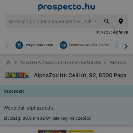
Itt vagy:
Ágfalva
Szupermarketek
Elektronikai készülékek
Bark
Vissza
To
Az összes AlphaZoo üzlet és a nyitvatartási idők
AlphaZoo itt: 
AlphaZoo itt: Celli út, 92, 8500 Pápa
Kapcsolat
Weboldal:
alphazoo.hu
távolság:
80,9 km az Ön jelenlegi helyzetétől