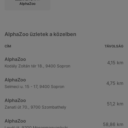
AlphaZoo
AlphaZoo üzletek a közelben
CÍM
TÁVOLSÁG
AlphaZoo
4,15 km
Kodály Zoltán tér 18., 9400 Sopron
AlphaZoo
4,75 km
Selmeci u. 15 - 17, 9400 Sopron
AlphaZoo
51,2 km
Zanati út 70., 9700 Szombathely
AlphaZoo
58,86 km
Levél út, 9200 Mosonmagyaróvár