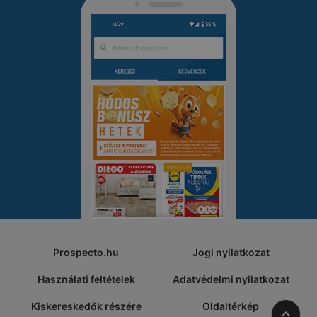
Prospecto.hu
Jogi nyilatkozat
Használati feltételek
Adatvédelmi nyilatkozat
Kiskereskedők részére
Oldaltérkép
A tete