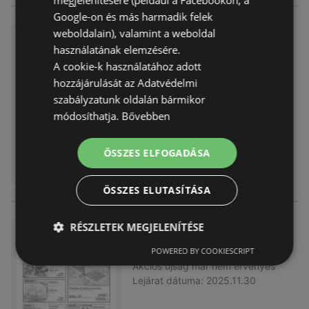
megjelenítésére (például a Facebookon, a
Google-on és más harmadik felek
weboldalain), valamint a weboldal
Family Frost újság érvényessé
használatának elemzésére.
ge 2025.12.21-ig
A cookie-k használatához adott
Akciós újság
már nem érvényes
hozzájárulását az Adatvédelmi
Lejárat dátuma:
2025.12.21
szabályzatunk oldalán bármikor
módosíthatja.
Bővebben
ÖSSZES ELFOGADÁSA
ÖSSZES ELUTASÍTÁSA
RÉSZLETEK MEGJELENÍTÉSE
Family Frost újság érvényessé
ge 2025.11.30-ig
POWERED BY COOKIESCRIPT
Akciós újság
már nem érvényes
Lejárat dátuma:
2025.11.30