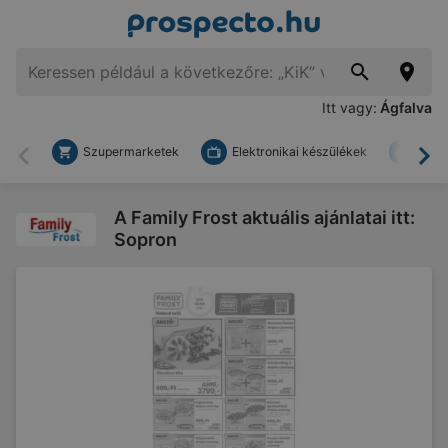
Itt vagy:
Ágfalva
Szupermarketek
Elektronikai készülékek
Bark
Vissza
To
A Family Frost aktuális ajánlatai itt:
Sopron