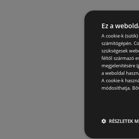
Ez a webolda
A cookie-k (sütik
számítógépén. Co
szükségesek webo
féltől származó e
megjelenítésére 
a weboldal haszn
A cookie-k haszn
módosíthatja.
Bő
RÉSZLETEK M