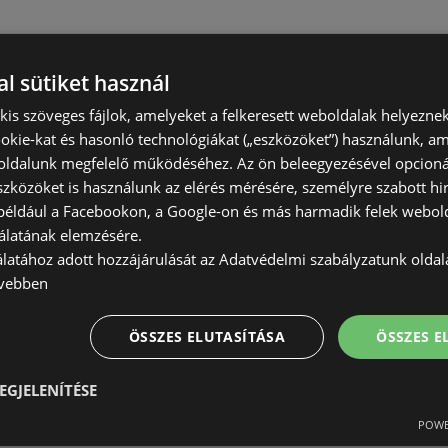
l sütiket használ
) kis szöveges fájlok, amelyeket a felkeresett weboldalak helyeznek
okie-kat és hasonló technológiákat („eszközöket”) használunk, a
ldalunk megfelelő működéséhez. Az ön beleegyezésével opcioná
szközöket is használunk az elérés mérésére, személyre szabott hi
(például a Facebookon, a Google-on és más harmadik felek webold
álatának elemzésére.
álatához adott hozzájárulását az Adatvédelmi szabályzatunk olda
vebben
ÖSSZES ELUTASÍTÁSA
ÖSSZES 
EGJELENÍTÉSE
POWE