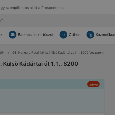
egy szempillantás alatt a
Prospecto.hu
ek
Barkács és kertészet
Otthon
Kozmetikum
idők
OBI Hungary Retail kft itt: Külsö Kádártai út 1. 1., 8200 Veszprém
: Külsö Kádártai út 1. 1., 8200
zárva