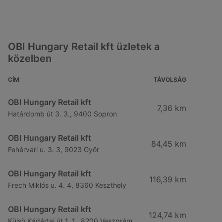
OBI Hungary Retail kft üzletek a
közelben
CÍM
TÁVOLSÁG
OBI Hungary Retail kft
7,36 km
Határdomb út 3. 3., 9400 Sopron
OBI Hungary Retail kft
84,45 km
Fehérvári u. 3. 3, 9023 Győr
OBI Hungary Retail kft
116,39 km
Frech Miklós u. 4. 4, 8360 Keszthely
OBI Hungary Retail kft
124,74 km
Külsö Kádártai út 1. 1., 8200 Veszprém