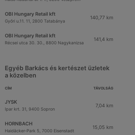
OBI Hungary Retail kft
140,77 km
Győri u.11. 11, 2800 Tatabánya
OBI Hungary Retail kft
141,4 km
Récsei utca 30. 30., 8800 Nagykanizsa
Egyéb Barkács és kertészet üzletek
a közelben
CÍM
TÁVOLSÁG
JYSK
7,04 km
Ipar krt. 31, 9400 Sopron
HORNBACH
15,05 km
Haidäcker-Park 5, 7000 Eisenstadt