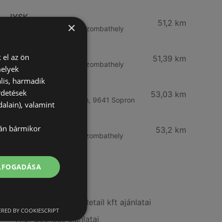
JYSK
51,2 km
×
Varasd u. 16 16, 9700 Szombathely
Praktiker
 el az ön
51,39 km
Rozsnyó út 1. 1., 9700 Szombathely
melyek
lis, harmadik
JYSK
rdetések
53,03 km
Ipar krt. 31 9400 Sopron, 9641 Sopron
alain), valamint
JYSK
lán bármikor
53,2 km
Körmendi út 86, 9700 Szombathely
ELFOGADÁSA
További linkek
A(z) OBI Hungary Retail kft ajánlatai
RED BY COOKIESCRIPT
A(z) Bauhaus ajánlatai