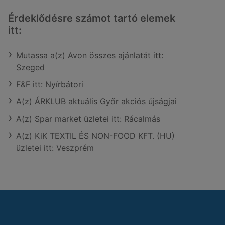
Érdeklődésre számot tartó elemek
itt:
Mutassa a(z) Avon összes ajánlatát itt:
Szeged
F&F itt: Nyírbátori
A(z) ÁRKLUB aktuális Győr akciós újságjai
A(z) Spar market üzletei itt: Rácalmás
A(z) KiK TEXTIL ÉS NON-FOOD KFT. (HU)
üzletei itt: Veszprém