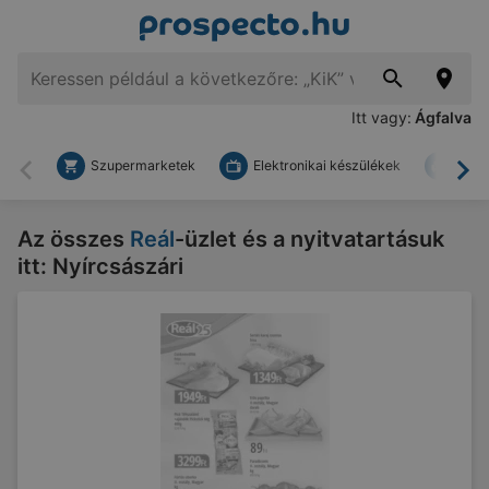
Itt vagy:
Ágfalva
Szupermarketek
Elektronikai készülékek
Bark
Vissza
To
Az összes
Reál
-üzlet és a nyitvatartásuk
itt: Nyírcsászári