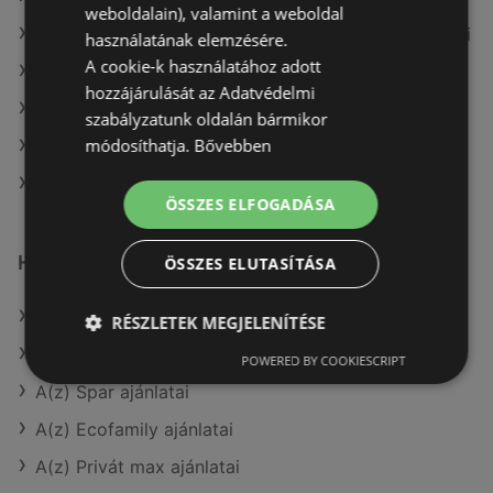
weboldalain), valamint a weboldal
A(z) Fressnapf-Hungária Kft. aktuális akciós újságjai
használatának elemzésére.
A cookie-k használatához adott
A(z) Penny-Market Kft. aktuális akciós újságjai
hozzájárulását az Adatvédelmi
A(z) ALDI aktuális akciós újságjai
szabályzatunk oldalán bármikor
módosíthatja.
Bővebben
A(z) Privát aktuális akciós újságjai
A(z) Reál üzletei itt: Sopron-Fertődi
ÖSSZES ELFOGADÁSA
Hasonló kiskereskedők
ÖSSZES ELUTASÍTÁSA
A(z) COOP Szolnok Zrt. ajánlatai
RÉSZLETEK MEGJELENÍTÉSE
A(z) Auchan ajánlatai
POWERED BY COOKIESCRIPT
A(z) Spar ajánlatai
A(z) Ecofamily ajánlatai
A(z) Privát max ajánlatai