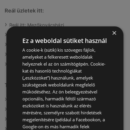
Reál üzletek itt:
Reál itt: Mezőkovácsházi
×
Reál itt: Szarvasi
Ez a weboldal sütiket használ
Reál itt: Pécsi
A cookie-k (sütik) kis szöveges fájlok,
Reál itt: Adonyi
amelyeket a felkeresett weboldalak
helyeznek el az ön számítógépén. Cookie-
Reál itt: Kisbéri
kat és hasonló technológiákat
(„eszközöket”) használunk, amelyek
szükségesek weboldalunk megfelelő
További linkek
működéséhez. Az ön beleegyezésével
opcionális, harmadik féltől származó
A(z) Reál ajánlatai
eszközöket is használunk az elérés
A(z) ALDI ajánlatai
mérésére, személyre szabott hirdetések
A(z) Príma ajánlatai
megjelenítésére (például a Facebookon, a
Google-on és más harmadik felek
A(z) Chef Market aktuális akciós újságjai