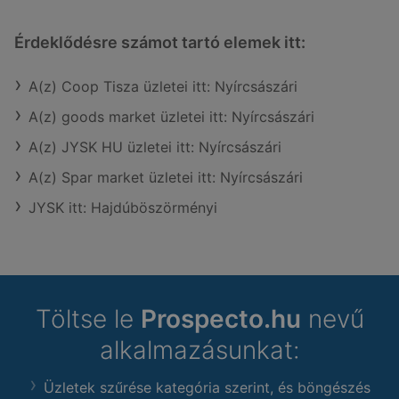
Érdeklődésre számot tartó elemek itt:
A(z) Coop Tisza üzletei itt: Nyírcsászári
A(z) goods market üzletei itt: Nyírcsászári
A(z) JYSK HU üzletei itt: Nyírcsászári
A(z) Spar market üzletei itt: Nyírcsászári
JYSK itt: Hajdúböszörményi
Töltse le
Prospecto.hu
nevű
alkalmazásunkat:
Üzletek szűrése kategória szerint, és böngészés