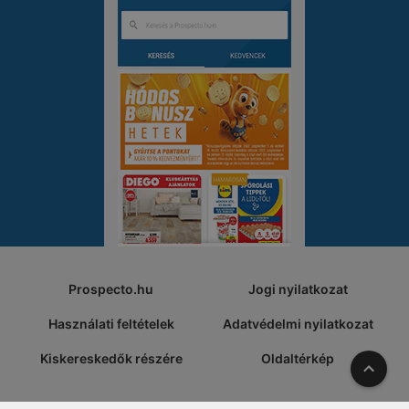
Prospecto.hu
Jogi nyilatkozat
Használati feltételek
Adatvédelmi nyilatkozat
Kiskereskedők részére
Oldaltérkép
A tete