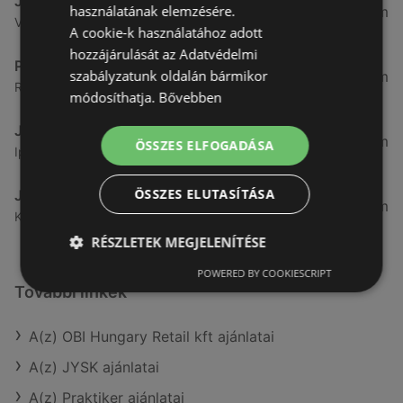
JYSK
használatának elemzésére.
51,2 km
Varasd u. 16 16, 9700 Szombathely
A cookie-k használatához adott
hozzájárulását az Adatvédelmi
Praktiker
szabályzatunk oldalán bármikor
51,39 km
Rozsnyó út 1. 1., 9700 Szombathely
módosíthatja.
Bővebben
JYSK
53,03 km
ÖSSZES ELFOGADÁSA
Ipar krt. 31 9400 Sopron, 9641 Sopron
ÖSSZES ELUTASÍTÁSA
JYSK
53,2 km
Körmendi út 86, 9700 Szombathely
RÉSZLETEK MEGJELENÍTÉSE
POWERED BY COOKIESCRIPT
További linkek
A(z) OBI Hungary Retail kft ajánlatai
A(z) JYSK ajánlatai
A(z) Praktiker ajánlatai