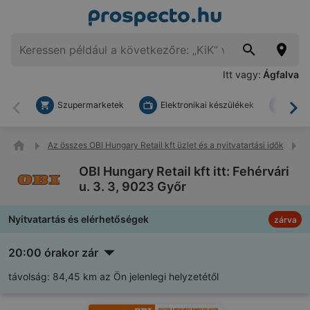
Itt vagy:
Ágfalva
Szupermarketek
Elektronikai készülékek
Bark
Vissza
To
Az összes OBI Hungary Retail kft üzlet és a nyitvatartási idők
O
OBI Hungary Retail kft itt: Fehérvári
u. 3. 3, 9023 Győr
Nyitvatartás és elérhetőségek
zárva
20:00 órakor zár
távolság:
84,45 km az Ön jelenlegi helyzetétől