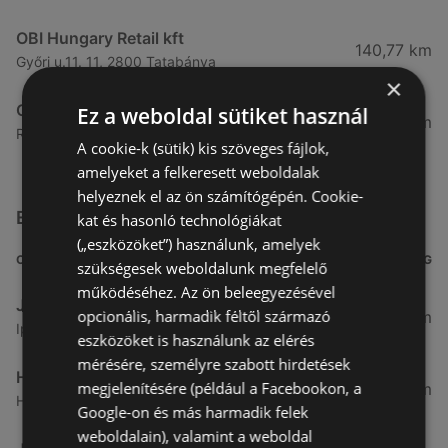
OBI Hungary Retail kft
140,77 km
Győri u.11. 11, 2800 Tatabánya
×
OBI Hungary Retail kft
Ez a weboldal sütiket használ
141,4 km
Récsei utca 30. 30., 8800 Nagykanizsa
A cookie-k (sütik) kis szöveges fájlok,
amelyeket a felkeresett weboldalak
helyeznek el az ön számítógépén. Cookie-
Egyéb Barkács és kertészet üzletek a közelben
kat és hasonló technológiákat
(„eszközöket”) használunk, amelyek
CÍM
TÁVOLSÁG
szükségesek weboldalunk megfelelő
működéséhez. Az ön beleegyezésével
JYSK
opcionális, harmadik féltől származó
7,04 km
Ipar krt. 31, 9400 Sopron
eszközöket is használunk az elérés
mérésére, személyre szabott hirdetések
HORNBACH
megjelenítésére (például a Facebookon, a
15,05 km
Haidäcker-Park 5, 7000 Eisenstadt
Google-on és más harmadik felek
weboldalain), valamint a weboldal