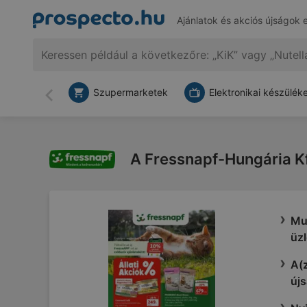
Ajánlatok és akciós újságok 
Szupermarketek
Elektronikai készülék
Vissza
A Fressnapf-Hungária Kft.
Mu
üzl
A(z
újs