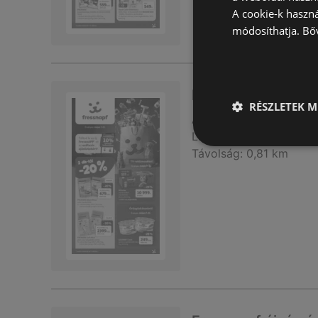
A cookie-k haszn
módosíthatja.
Bő
Fressnapf újság é
RÉSZLETEK M
Akciós újság
már nem 
Lejárat dátuma:
2026.0
Távolság:
0,81 km