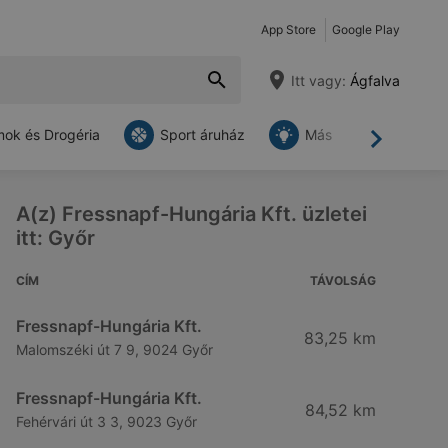
App Store
Google Play
Itt vagy:
Ágfalva
ok és Drogéria
Sport áruház
Más
Tovább
A(z) Fressnapf-Hungária Kft. üzletei
itt: Győr
CÍM
TÁVOLSÁG
Fressnapf-Hungária Kft.
83,25 km
Malomszéki út 7 9, 9024 Győr
Fressnapf-Hungária Kft.
84,52 km
Fehérvári út 3 3, 9023 Győr