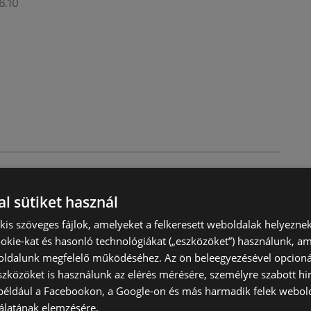
6.10
rvényessége 2026.06.10-ig
l sütiket használ
érvényes
6.10
) kis szöveges fájlok, amelyeket a felkeresett weboldalak helyeznek
okie-kat és hasonló technológiákat („eszközöket”) használunk, a
ldalunk megfelelő működéséhez. Az ön beleegyezésével opcioná
szközöket is használunk az elérés mérésére, személyre szabott hi
(például a Facebookon, a Google-on és más harmadik felek webold
álatának elemzésére.