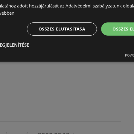
álatához adott hozzájárulását az Adatvédelmi szabályzatunk olda
vebben
ÖSSZES ELUTASÍTÁSA
ÖSSZES 
rvényessége 2026.05.13-ig
EGJELENÍTÉSE
érvényes
POWE
5.13