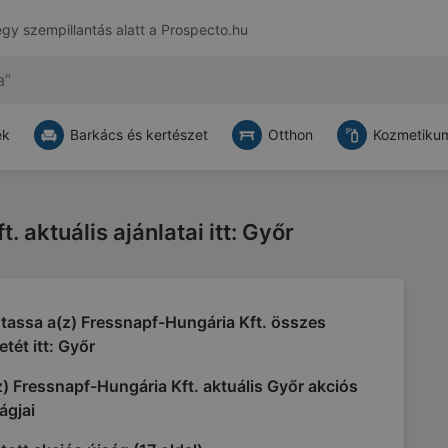
egy szempillantás alatt a
Prospecto.hu
ek
Barkács és kertészet
Otthon
Kozmetikum
 aktuális ajánlatai itt: Győr
tassa a(z) Fressnapf-Hungária Kft. összes
etét itt: Győr
) Fressnapf-Hungária Kft. aktuális Győr akciós
ágjai