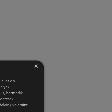
×
 el az ön
melyek
lis, harmadik
rdetések
alain), valamint