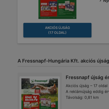
Nyi
AKCIÓS ÚJSÁG
(17 OLDAL)
A Fressnapf-Hungária Kft. akciós újságja
Fressnapf újság é
Akciós újság – 17 oldal
A reklámújság eddig ér
Távolság:
0,81 km