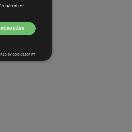
lán bármikor
ELFOGADÁSA
RED BY COOKIESCRIPT