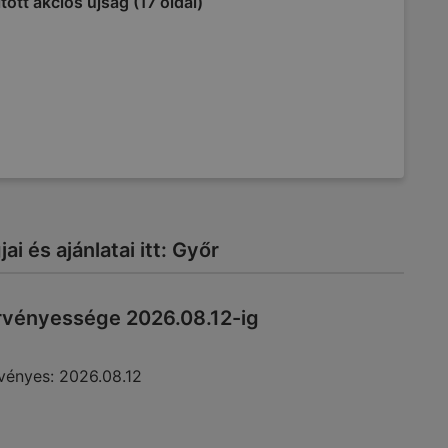
tott akciós újság (17 oldal)
i és ajánlatai itt: Győr
rvényessége 2026.08.12-ig
vényes:
2026.08.12