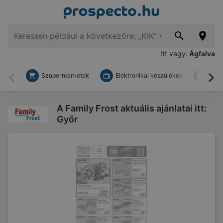
Itt vagy:
Ágfalva
Szupermarketek
Elektronikai készülékek
Bark
Vissza
To
A Family Frost aktuális ajánlatai itt:
Győr