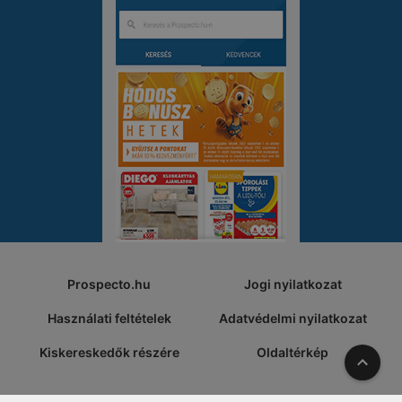
Prospecto.hu
Jogi nyilatkozat
Használati feltételek
Adatvédelmi nyilatkozat
Kiskereskedők részére
Oldaltérkép
A tete