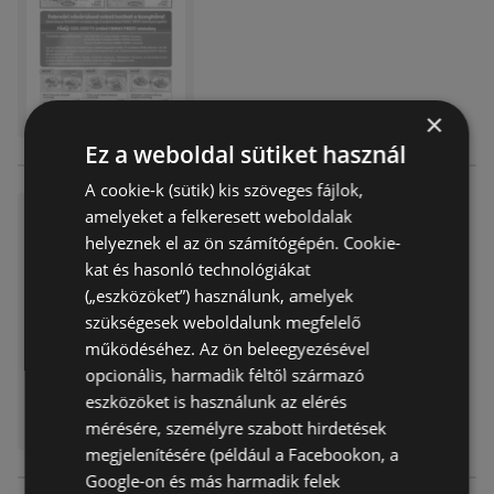
×
Ez a weboldal sütiket használ
A cookie-k (sütik) kis szöveges fájlok,
Family Frost újság érvényessé
amelyeket a felkeresett weboldalak
ge 2026.01.31-ig
helyeznek el az ön számítógépén. Cookie-
kat és hasonló technológiákat
Akciós újság
már nem érvényes
Lejárat dátuma:
2026.01.31
(„eszközöket”) használunk, amelyek
szükségesek weboldalunk megfelelő
működéséhez. Az ön beleegyezésével
opcionális, harmadik féltől származó
eszközöket is használunk az elérés
mérésére, személyre szabott hirdetések
megjelenítésére (például a Facebookon, a
Google-on és más harmadik felek