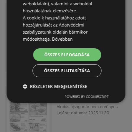
weboldalain), valamint a weboldal
Family Frost újság érvényessé
használatának elemzésére.
ge 2025.12.21-ig
A cookie-k használatához adott
Akciós újság
már nem érvényes
hozzájárulását az Adatvédelmi
Lejárat dátuma:
2025.12.21
szabályzatunk oldalán bármikor
módosíthatja.
Bővebben
ÖSSZES ELFOGADÁSA
ÖSSZES ELUTASÍTÁSA
RÉSZLETEK MEGJELENÍTÉSE
Family Frost újság érvényessé
POWERED BY COOKIESCRIPT
ge 2025.11.30-ig
Akciós újság
már nem érvényes
Lejárat dátuma:
2025.11.30