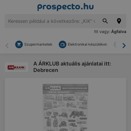
Itt vagy:
Ágfalva
Szupermarketek
Elektronikai készülékek
Bark
Vissza
To
A ÁRKLUB aktuális ajánlatai itt:
Debrecen