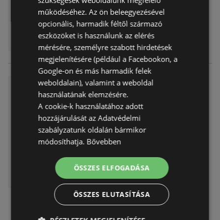
működéséhez. Az ön beleegyezésével
opcionális, harmadik féltől származó
eszközöket is használunk az elérés
mérésére, személyre szabott hirdetések
megjelenítésére (például a Facebookon, a
Google-on és más harmadik felek
weboldalain), valamint a weboldal
Arklub újság érvényessége 20
használatának elemzésére.
25.8.31ig-
A cookie-k használatához adott
Akciós újság
már nem érvényes
hozzájárulását az Adatvédelmi
Lejárat dátuma:
2025.08.31
szabályzatunk oldalán bármikor
módosíthatja.
Bővebben
ÖSSZES ELFOGADÁSA
ÖSSZES ELUTASÍTÁSA