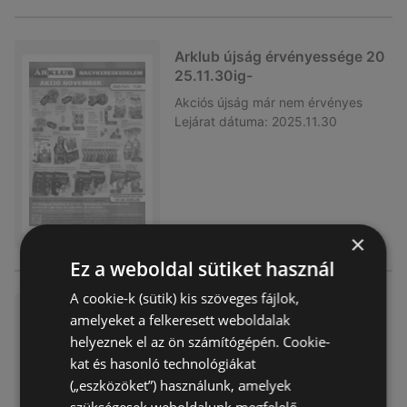
Arklub újság érvényessége 20
25.11.30ig-
Akciós újság
már nem érvényes
Lejárat dátuma:
2025.11.30
×
Ez a weboldal sütiket használ
A cookie-k (sütik) kis szöveges fájlok,
Arklub újság érvényessége 20
amelyeket a felkeresett weboldalak
25.9.30ig-
helyeznek el az ön számítógépén. Cookie-
Akciós újság
már nem érvényes
kat és hasonló technológiákat
Lejárat dátuma:
2025.09.30
(„eszközöket”) használunk, amelyek
szükségesek weboldalunk megfelelő