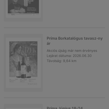
Príma Borkatalógus tavasz-ny
ár
Akciós újság
már nem érvényes
Lejárat dátuma:
2026.06.30
Távolság:
9,64 km
Príma Június 18-24.