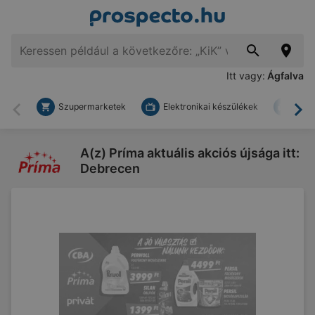
Itt vagy:
Ágfalva
Szupermarketek
Elektronikai készülékek
Bark
Vissza
To
A(z) Príma aktuális akciós újsága itt:
Debrecen