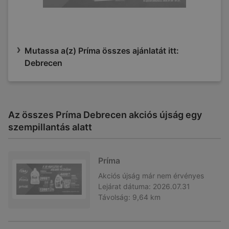
Mutassa a(z) Príma összes ajánlatát itt:
Debrecen
Az összes Príma Debrecen akciós újság egy
szempillantás alatt
Príma
Akciós újság
már nem érvényes
Lejárat dátuma:
2026.07.31
Távolság:
9,64 km