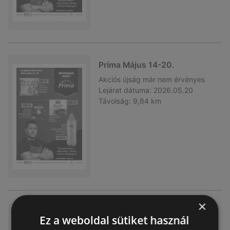
Príma Május 14-20.
Akciós újság
már nem érvényes
Lejárat dátuma:
2026.05.20
Távolság:
9,64 km
×
Príma Április 16-22.
Ez a weboldal sütiket használ
Akciós újság
már nem érvényes