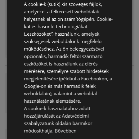
A cookie-k (sütik) kis szöveges fájlok,
Lejárat dátuma:
2026.04.22
amelyeket a felkeresett weboldalak
Távolság:
9,64 km
helyeznek el az ön számítógépén. Cookie-
kat és hasonló technológiákat
(„eszközöket”) használunk, amelyek
szükségesek weboldalunk megfelelő
működéséhez. Az ön beleegyezésével
opcionális, harmadik féltől származó
eszközöket is használunk az elérés
mérésére, személyre szabott hirdetések
megjelenítésére (például a Facebookon, a
Príma újság érvényessége 20
26.03.31-ig
Google-on és más harmadik felek
weboldalain), valamint a weboldal
Akciós újság
már nem érvényes
használatának elemzésére.
Lejárat dátuma:
2026.03.31
Távolság:
9,64 km
A cookie-k használatához adott
hozzájárulását az Adatvédelmi
szabályzatunk oldalán bármikor
módosíthatja.
Bővebben
Príma újság érvényessége 20