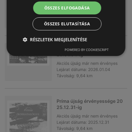
26.01.31-ig
ÖSSZES ELFOGADÁSA
Akciós újság
már nem érvényes
Lejárat dátuma:
2026.01.31
Távolság:
9,64 km
ÖSSZES ELUTASÍTÁSA
RÉSZLETEK MEGJELENÍTÉSE
Príma újság érvényessége 20
POWERED BY COOKIESCRIPT
26.01.04-ig
Akciós újság
már nem érvényes
Lejárat dátuma:
2026.01.04
Távolság:
9,64 km
Príma újság érvényessége 20
25.12.31-ig
Akciós újság
már nem érvényes
Lejárat dátuma:
2025.12.31
Távolság:
9,64 km