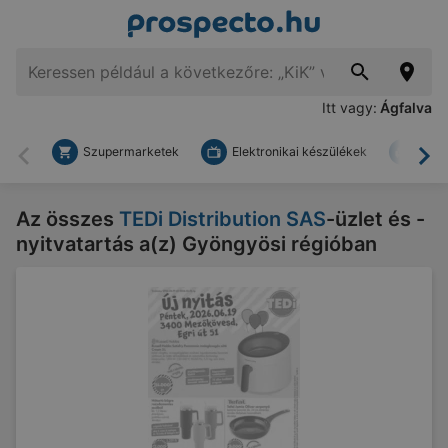
Itt vagy:
Ágfalva
Szupermarketek
Elektronikai készülékek
Bark
Vissza
To
Az összes
TEDi Distribution SAS
-üzlet és -
nyitvatartás a(z) Gyöngyösi régióban