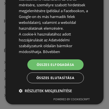
A(z) TEDi Distribution SAS üzletei itt: Szombathelyi
mérésére, személyre szabott hirdetések
megjelenítésére (például a Facebookon, a
Google-on és más harmadik felek
Hasonló kiskereskedők
weboldalain), valamint a weboldal
használatának elemzésére.
A(z) KiK TEXTIL ÉS NON-FOOD KFT. (HU) ajánlatai
A cookie-k használatához adott
hozzájárulását az Adatvédelmi
szabályzatunk oldalán bármikor
Érdeklődésre számot tartó elemek itt:
módosíthatja.
Bővebben
A(z) COOP Szolnok Zrt. üzletei itt: Békéscsaba
ÖSSZES ELFOGADÁSA
A(z) PatikaPlus aktuális Debrecen akciós újságjai
ÖSSZES ELUTASÍTÁSA
A(z) Coop üzletei itt: Révfülöp
Deichmann itt: Gödöllői
RÉSZLETEK MEGJELENÍTÉSE
A(z) Pepco üzletei itt: Sárbogárd
POWERED BY COOKIESCRIPT