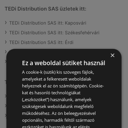
TEDi Distribution SAS üzletek itt:
TEDi Distribution SAS itt: Kaposvári
TEDi Distribution SAS itt: Székesfehérvári
TEDi Distribution SAS itt: Érdi
TEDi Distribution SAS itt: Nyíregyházai
×
Ez a weboldal sütiket használ
TEDi Distribution SAS itt: Egri
A cookie-k (sütik) kis szöveges fájlok,
amelyeket a felkeresett weboldalak
További linkek
helyeznek el az ön számítógépén. Cookie-
kat és hasonló technológiákat
A(z) TEDi Distribution SAS ajánlatai
(„eszközöket”) használunk, amelyek
A(z) KiK TEXTIL ÉS NON-FOOD KFT. (HU) ajánlatai
szükségesek weboldalunk megfelelő
működéséhez. Az ön beleegyezésével
A(z) KiK TEXTIL ÉS NON-FOOD KFT. (HU) aktuális
opcionális, harmadik féltől származó
akciós újságjai
eszközöket is használunk az elérés