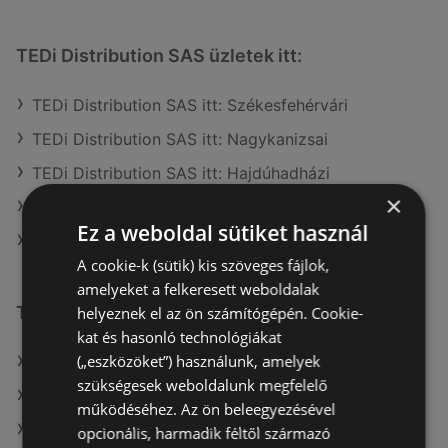
TEDi Distribution SAS üzletek itt:
TEDi Distribution SAS itt: Székesfehérvári
TEDi Distribution SAS itt: Nagykanizsai
TEDi Distribution SAS itt: Hajdúhadházi
×
TEDi Distribution SAS itt: Salgótarjáni
Ez a weboldal sütiket használ
TEDi Distribution SAS itt: Ózdi
A cookie-k (sütik) kis szöveges fájlok,
amelyeket a felkeresett weboldalak
További linkek
helyeznek el az ön számítógépén. Cookie-
kat és hasonló technológiákat
(„eszközöket”) használunk, amelyek
A(z) TEDi Distribution SAS ajánlatai
szükségesek weboldalunk megfelelő
A(z) KiK TEXTIL ÉS NON-FOOD KFT. (HU) ajánlatai
működéséhez. Az ön beleegyezésével
A(z) KiK TEXTIL ÉS NON-FOOD KFT. (HU) aktuális
opcionális, harmadik féltől származó