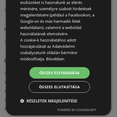
akciós újságjai
eszközöket is használunk az elérés
mérésére, személyre szabott hirdetések
A(z) TEDi Distribution SAS üzletei itt: Szombathelyi
megjelenítésére (például a Facebookon, a
Google-on és más harmadik felek
weboldalain), valamint a weboldal
Hasonló kiskereskedők
használatának elemzésére.
A cookie-k használatához adott
A(z) KiK TEXTIL ÉS NON-FOOD KFT. (HU) ajánlatai
hozzájárulását az Adatvédelmi
szabályzatunk oldalán bármikor
módosíthatja.
Bővebben
Érdeklődésre számot tartó elemek itt:
ÖSSZES ELFOGADÁSA
Top shop itt: Szegedi
A(z) Reál üzletei itt: Pannonhalma
ÖSSZES ELUTASÍTÁSA
A(z) BestByte üzletei itt: Marcali
OTP Bank itt: Tapolcai
RÉSZLETEK MEGJELENÍTÉSE
TEDi poslovanje d.o.o. itt: Nyíregyházai
POWERED BY COOKIESCRIPT