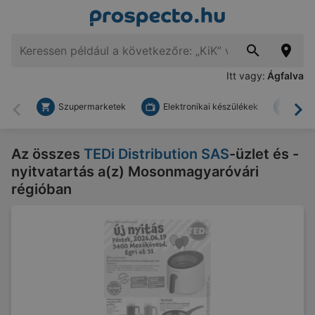
Itt vagy:
Ágfalva
Szupermarketek
Elektronikai készülékek
Bark
Vissza
To
Az összes
TEDi Distribution SAS
-üzlet és -
nyitvatartás a(z) Mosonmagyaróvári
régióban