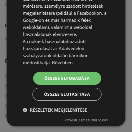
A(z) TEDi Distribution SAS üzletei itt: Szombathelyi
mérésére, személyre szabott hirdetések
megjelenítésére (például a Facebookon, a
Google-on és más harmadik felek
Hasonló kiskereskedők
weboldalain), valamint a weboldal
használatának elemzésére.
A(z) KiK TEXTIL ÉS NON-FOOD KFT. (HU) ajánlatai
A cookie-k használatához adott
hozzájárulását az Adatvédelmi
szabályzatunk oldalán bármikor
Érdeklődésre számot tartó elemek itt:
módosíthatja.
Bővebben
Pepco itt: Nagykátai
ÖSSZES ELFOGADÁSA
A(z) Spar market üzletei itt: Penc
ÖSSZES ELUTASÍTÁSA
A(z) Rossmann üzletei itt: Mórahalom
Herbária itt: Tatabányai
RÉSZLETEK MEGJELENÍTÉSE
A(z) Príma üzletei itt: Polgárdi
POWERED BY COOKIESCRIPT