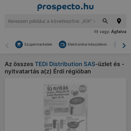
Itt vagy:
Ágfalva
Szupermarketek
Elektronikai készülékek
Bark
Vissza
To
Az összes
TEDi Distribution SAS
-üzlet és -
nyitvatartás a(z) Érdi régióban