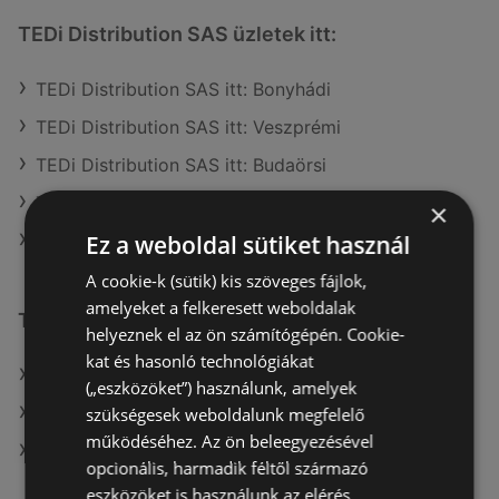
TEDi Distribution SAS üzletek itt:
TEDi Distribution SAS itt: Bonyhádi
TEDi Distribution SAS itt: Veszprémi
TEDi Distribution SAS itt: Budaörsi
TEDi Distribution SAS itt: Szombathelyi
×
Ez a weboldal sütiket használ
TEDi Distribution SAS itt: Salgótarjáni
A cookie-k (sütik) kis szöveges fájlok,
amelyeket a felkeresett weboldalak
További linkek
helyeznek el az ön számítógépén. Cookie-
kat és hasonló technológiákat
A(z) TEDi Distribution SAS ajánlatai
(„eszközöket”) használunk, amelyek
A(z) KiK TEXTIL ÉS NON-FOOD KFT. (HU) ajánlatai
szükségesek weboldalunk megfelelő
működéséhez. Az ön beleegyezésével
A(z) KiK TEXTIL ÉS NON-FOOD KFT. (HU) aktuális
opcionális, harmadik féltől származó
akciós újságjai
eszközöket is használunk az elérés