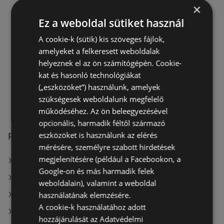
×
AJÁNLATOK:
0
Ez a weboldal sütiket használ
AKCIÓS ÚJSÁGOK:
1
TÁVOLSÁG:
215,97 km
A cookie-k (sütik) kis szöveges fájlok,
amelyeket a felkeresett weboldalak
Most nyitva
helyeznek el az ön számítógépén. Cookie-
hétfő - szombat
06:30
-
21:00
kat és hasonló technológiákat
(„eszközöket”) használunk, amelyek
vasárnap
07:00
-
18:00
szükségesek weboldalunk megfelelő
működéséhez. Az ön beleegyezésével
opcionális, harmadik féltől származó
eszközöket is használunk az elérés
Penny-Market Kft. üzletek itt:
mérésére, személyre szabott hirdetések
megjelenítésére (például a Facebookon, a
Penny-Market Kft. itt: Hódmezővásárhelyi
Google-on és más harmadik felek
Penny-Market Kft. itt: Orosházi
weboldalain), valamint a weboldal
használatának elemzésére.
Penny-Market Kft. itt: Szentesi
A cookie-k használatához adott
Penny-Market Kft. itt: Komlói
hozzájárulását az Adatvédelmi