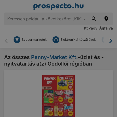
Itt vagy:
Ágfalva
Szupermarketek
Elektronikai készülékek
Bark
Vissza
To
Az összes
Penny-Market Kft.
-üzlet és -
nyitvatartás a(z) Gödöllői régióban