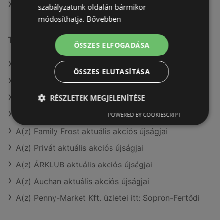
Penny-Market Kft. itt: Enyingi
szabályzatunk oldalán bármikor
módosíthatja.
Bővebben
További linkek
ÖSSZES ELFOGADÁSA
A(z) Penny-Market Kft. ajánlatai
ÖSSZES ELUTASÍTÁSA
A(z) Metro ajánlatai
RÉSZLETEK MEGJELENÍTÉSE
A(z) Family Frost ajánlatai
A(z) CBA aktuális akciós újságjai
POWERED BY COOKIESCRIPT
A(z) Family Frost aktuális akciós újságjai
A(z) Privát aktuális akciós újságjai
A(z) ÁRKLUB aktuális akciós újságjai
A(z) Auchan aktuális akciós újságjai
A(z) Penny-Market Kft. üzletei itt: Sopron-Fertődi