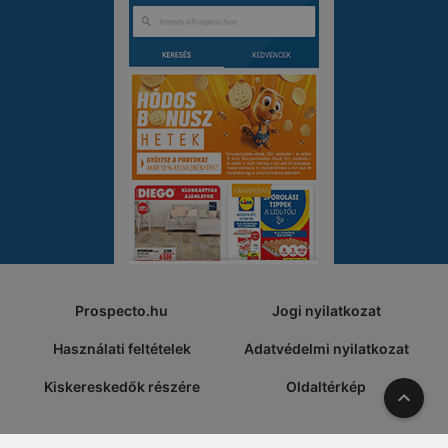
Prospecto.hu
Jogi nyilatkozat
Használati feltételek
Adatvédelmi nyilatkozat
Kiskereskedők részére
Oldaltérkép
A tete