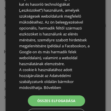
A(z) Merkury Market aktuális akciós újságjai
kat és hasonló technológiákat
A(z) COOP Szolnok Zrt. aktuális akciós újságjai
(„eszközöket”) használunk, amelyek
szükségesek weboldalunk megfelelő
A(z) CBA aktuális akciós újságjai
működéséhez. Az ön beleegyezésével
A(z) Fressnapf-Hungária Kft. aktuális akciós újságjai
opcionális, harmadik féltől származó
eszközöket is használunk az elérés
A(z) Reál üzletei itt: Sopron-Fertődi
mérésére, személyre szabott hirdetések
megjelenítésére (például a Facebookon, a
Hasonló kiskereskedők
Google-on és más harmadik felek
weboldalain), valamint a weboldal
használatának elemzésére.
A(z) COOP Szolnok Zrt. ajánlatai
A cookie-k használatához adott
A(z) Tesco ajánlatai
hozzájárulását az Adatvédelmi
A(z) Penny-Market Kft. ajánlatai
szabályzatunk oldalán bármikor
módosíthatja.
Bővebben
A(z) Müller HU ajánlatai
A(z) Ecofamily ajánlatai
ÖSSZES ELFOGADÁSA