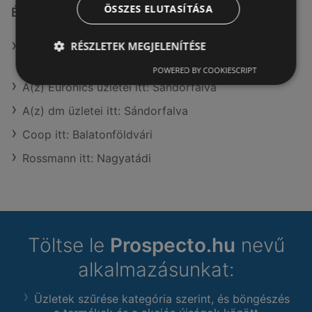
ÖSSZES ELUTASÍTÁSA
Érdeklődésre számot tartó elemek itt:
RÉSZLETEK MEGJELENÍTÉSE
TEDi Comércio SOCIEDADE UNIPESSOAL LDA itt:
Nyíregyházai
POWERED BY COOKIESCRIPT
A(z) Euronics üzletei itt: Sándorfalva
A(z) dm üzletei itt: Sándorfalva
Coop itt: Balatonföldvári
Rossmann itt: Nagyatádi
Töltse le
Prospecto.hu
nevű
alkalmazásunkat:
Üzletek szűrése kategória szerint, és böngészés