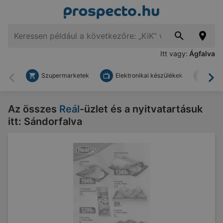
Itt vagy:
Ágfalva
Szupermarketek
Elektronikai készülékek
Bark
Vissza
To
Az összes
Reál
-üzlet és a nyitvatartásuk
itt: Sándorfalva