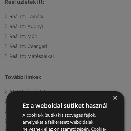
Reál üzletek itt:
Reál itt: Tamási
Reál itt: Adonyi
Reál itt: Móri
Reál itt: Csengeri
Reál itt: Mátészalkai
További linkek
A(z) Reál ajánlatai
×
A(z) CBA ajánlatai
Ez a weboldal sütiket használ
A(z) Coop ajánlatai
A cookie-k (sütik) kis szöveges fájlok,
A(z) Chef Market aktuális akciós újságjai
amelyeket a felkeresett weboldalak
helyeznek el az ön számítógépén. Cookie-