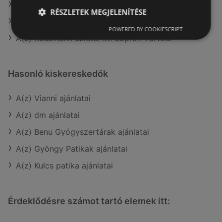
A(z) Douglas aktuális akciós újságjai
RÉSZLETEK MEGJELENÍTÉSE
A(z) PatikaPlus aktuális akciós újságjai
POWERED BY COOKIESCRIPT
A(z) Rossmann üzletei itt: Sopron-Fertődi
Hasonló kiskereskedők
A(z) Vianni ajánlatai
A(z) dm ajánlatai
A(z) Benu Gyógyszertárak ajánlatai
A(z) Gyöngy Patikak ajánlatai
A(z) Kulcs patika ajánlatai
Érdeklődésre számot tartó elemek itt: