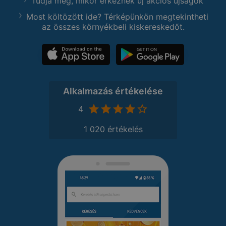
Tudja meg, mikor érkeznek új akciós újságok
Most költözött ide? Térképünkön megtekintheti
az összes környékbeli kiskereskedőt.
Alkalmazás értékelése
4
1 020 értékelés