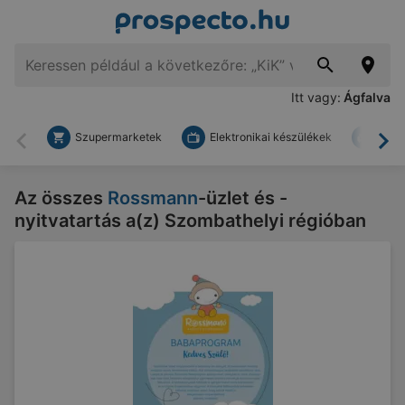
Itt vagy:
Ágfalva
Szupermarketek
Elektronikai készülékek
Bark
Vissza
To
Az összes
Rossmann
-üzlet és -
nyitvatartás a(z) Szombathelyi régióban