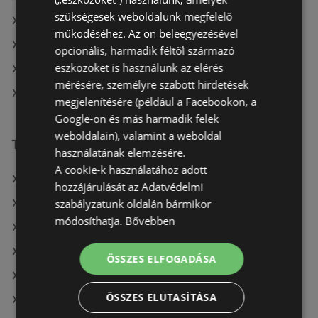
szükségesek weboldalunk megfelelő
Rossmann itt: Balmazújvárosi
működéséhez. Az ön beleegyezésével
Rossmann itt: Jászberényi
opcionális, harmadik féltől származó
eszközöket is használunk az elérés
Rossmann itt: Hatvani
mérésére, személyre szabott hirdetések
Rossmann itt: Tokaji
megjelenítésére (például a Facebookon, a
Google-on és más harmadik felek
weboldalain), valamint a weboldal
További linkek
használatának elemzésére.
A cookie-k használatához adott
A(z) Rossmann ajánlatai
hozzájárulását az Adatvédelmi
szabályzatunk oldalán bármikor
A(z) goods market ajánlatai
módosíthatja.
Bővebben
A(z) Benu Gyógyszertárak ajánlatai
A(z) Oriflame aktuális akciós újságjai
ÖSSZES ELFOGADÁSA
A(z) Crystal nails aktuális akciós újságjai
ÖSSZES ELUTASÍTÁSA
A(z) Avon aktuális akciós újságjai