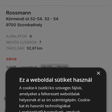
Rossmann
Körmendi út 52-54. 52 - 54
9700 Szombathely
AJÁNLATOK:
0
AKCIÓS ÚJSÁGOK:
7
TÁVOLSÁG:
52,67 km
zárva
hétfő - szombat
09:00
-
20:00
×
vasárnap
10:00
-
18:00
Ez a weboldal sütiket használ
A cookie-k (sütik) kis szöveges fájlok,
amelyeket a felkeresett weboldalak
Rossmann üzletek itt:
helyeznek el az ön számítógépén. Cookie-
kat és hasonló technológiákat
Rossmann itt: Szegedi
(„eszközöket”) használunk, amelyek