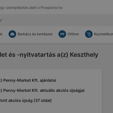
egy szempillantás alatt a
Prospecto.hu
ek
Barkács és kertészet
Otthon
Kozmetikum
let és -nyitvatartás a(z) Keszthely
) Penny-Market Kft. ajánlatai
) Penny-Market Kft. aktuális akciós újságjai
tott akciós újság (37 oldal)