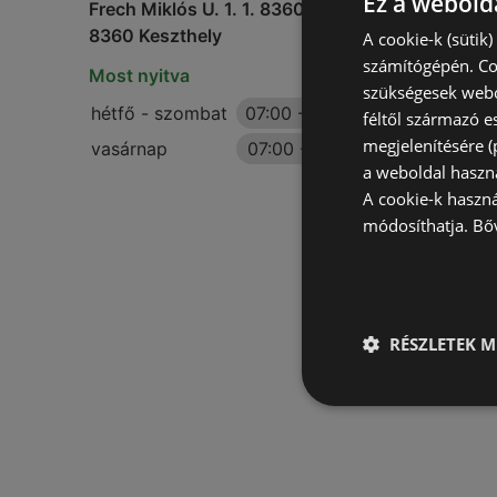
Ez a webolda
Frech Miklós U. 1. 1. 8360, keszthely ii.
8360 Keszthely
A cookie-k (sütik
számítógépén. Co
Most nyitva
szükségesek webo
hétfő - szombat
07:00
-
20:00
féltől származó e
megjelenítésére 
vasárnap
07:00
-
18:00
a weboldal haszn
A cookie-k haszn
módosíthatja.
Bő
RÉSZLETEK M