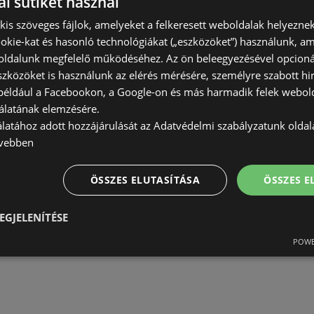
l sütiket használ
AKCIÓS ÚJSÁGOK:
1
TÁVOLSÁG:
116,51 km
) kis szöveges fájlok, amelyeket a felkeresett weboldalak helyeznek
okie-kat és hasonló technológiákat („eszközöket”) használunk, a
ldalunk megfelelő működéséhez. Az ön beleegyezésével opcioná
szközöket is használunk az elérés mérésére, személyre szabott hi
(például a Facebookon, a Google-on és más harmadik felek webold
álatának elemzésére.
álatához adott hozzájárulását az Adatvédelmi szabályzatunk olda
vebben
ÖSSZES ELUTASÍTÁSA
ÖSSZES 
EGJELENÍTÉSE
POWE