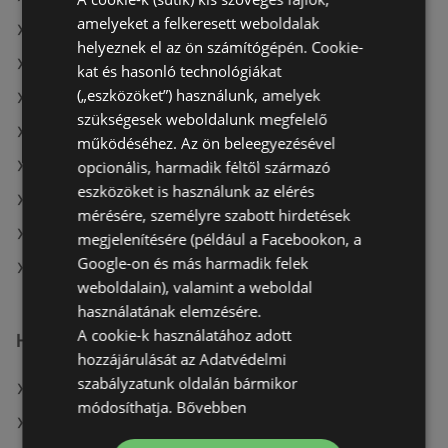
amelyeket a felkeresett weboldalak
A(z) Family Frost ajánlatai
helyeznek el az ön számítógépén. Cookie-
A(z) AlphaZoo ajánlatai
kat és hasonló technológiákat
(„eszközöket”) használunk, amelyek
A(z) Müller HU aktuális akciós újságjai
szükségesek weboldalunk megfelelő
A(z) COOP Szolnok Zrt. aktuális akciós újságjai
működéséhez. Az ön beleegyezésével
opcionális, harmadik féltől származó
A(z) ÁRKLUB aktuális akciós újságjai
eszközöket is használunk az elérés
A(z) Chef Market aktuális akciós újságjai
mérésére, személyre szabott hirdetések
A(z) Privát aktuális akciós újságjai
megjelenítésére (például a Facebookon, a
Google-on és más harmadik felek
A(z) Reál üzletei itt: Sopron-Fertődi
weboldalain), valamint a weboldal
használatának elemzésére.
A cookie-k használatához adott
Hasonló kiskereskedők
hozzájárulását az Adatvédelmi
szabályzatunk oldalán bármikor
A(z) Metro ajánlatai
módosíthatja.
Bővebben
A(z) Príma ajánlatai