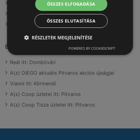
A(z) AlphaZoo ajánlatai
ÖSSZES ELFOGADÁSA
A(z) Interspar ajánlatai
ÖSSZES ELUTASÍTÁSA
A(z) Privát max ajánlatai
RÉSZLETEK MEGJELENÍTÉSE
Érdeklődésre számot tartó elemek itt:
POWERED BY COOKIESCRIPT
Reál itt: Dombóvári
A(z) DIEGO aktuális Pitvaros akciós újságjai
Vianni itt: Körmendi
A(z) Coop üzletei itt: Pitvaros
A(z) Coop Tisza üzletei itt: Pitvaros