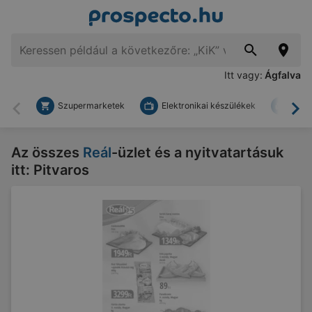
Itt vagy:
Ágfalva
Szupermarketek
Elektronikai készülékek
Bark
Vissza
To
Az összes
Reál
-üzlet és a nyitvatartásuk
itt: Pitvaros