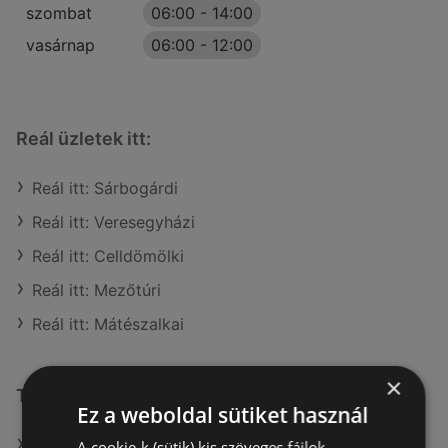
szombat
06:00
-
14:00
vasárnap
06:00
-
12:00
Reál üzletek itt:
Reál itt: Sárbogárdi
Reál itt: Veresegyházi
Reál itt: Celldömölki
Reál itt: Mezőtúri
Reál itt: Mátészalkai
×
További linkek
Ez a weboldal sütiket használ
A(z) Reál ajánlatai
A cookie-k (sütik) kis szöveges fájlok,