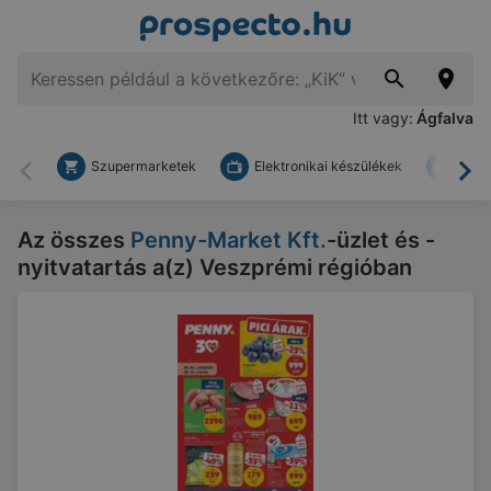
Itt vagy:
Ágfalva
Szupermarketek
Elektronikai készülékek
Bark
Vissza
To
Az összes
Penny-Market Kft.
-üzlet és -
nyitvatartás a(z) Veszprémi régióban