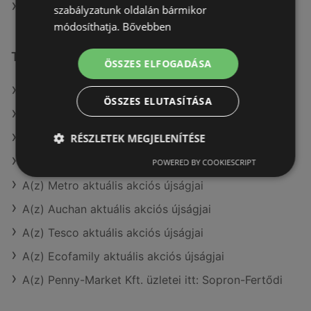
Penny-Market Kft. itt: Kazincbarcikai
szabályzatunk oldalán bármikor
módosíthatja.
Bővebben
További linkek
ÖSSZES ELFOGADÁSA
A(z) Penny-Market Kft. ajánlatai
ÖSSZES ELUTASÍTÁSA
A(z) AlphaZoo ajánlatai
RÉSZLETEK MEGJELENÍTÉSE
A(z) Coop Tisza ajánlatai
A(z) Príma aktuális akciós újságjai
POWERED BY COOKIESCRIPT
A(z) Metro aktuális akciós újságjai
A(z) Auchan aktuális akciós újságjai
A(z) Tesco aktuális akciós újságjai
A(z) Ecofamily aktuális akciós újságjai
A(z) Penny-Market Kft. üzletei itt: Sopron-Fertődi