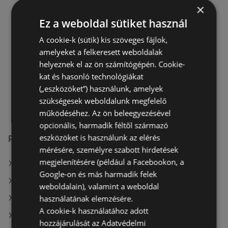
×
AJÁNLATOK:
0
Ez a weboldal sütiket használ
AKCIÓS ÚJSÁGOK:
1
TÁVOLSÁG:
124,82 km
A cookie-k (sütik) kis szöveges fájlok,
amelyeket a felkeresett weboldalak
Most nyitva
helyeznek el az ön számítógépén. Cookie-
hétfő - szombat
07:00
-
20:00
kat és hasonló technológiákat
(„eszközöket”) használunk, amelyek
vasárnap
07:00
-
18:00
szükségesek weboldalunk megfelelő
működéséhez. Az ön beleegyezésével
opcionális, harmadik féltől származó
eszközöket is használunk az elérés
Penny-Market Kft. üzletek itt:
mérésére, személyre szabott hirdetések
megjelenítésére (például a Facebookon, a
Penny-Market Kft. itt: Sarkadi
Google-on és más harmadik felek
Penny-Market Kft. itt: Bonyhádi
weboldalain), valamint a weboldal
használatának elemzésére.
Penny-Market Kft. itt: Ráckevei
A cookie-k használatához adott
Penny-Market Kft. itt: Törökszentmiklósi
hozzájárulását az Adatvédelmi