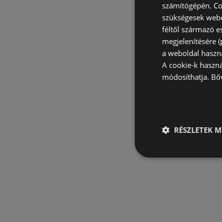
számítógépén. Co
szükségesek webo
féltől származó e
megjelenítésére 
a weboldal haszn
A cookie-k haszn
módosíthatja.
Bő
RÉSZLETEK M