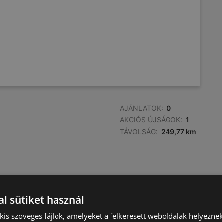
AJÁNLATOK:
0
AKCIÓS ÚJSÁGOK:
1
TÁVOLSÁG:
249,77 km
l sütiket használ
) kis szöveges fájlok, amelyeket a felkeresett weboldalak helyeznek