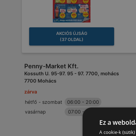
AKCIÓS ÚJSÁG
(37 OLDAL)
Penny-Market Kft.
Kossuth U. 95-97. 95 - 97. 7700, mohács
7700 Mohács
zárva
hétfő - szombat
06:00
-
20:00
vasárnap
07:00
-
18:00
Ez a webolda
A cookie-k (sütik