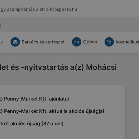
egy szempillantás alatt a
Prospecto.hu
ek
Barkács és kertészet
Otthon
Kozmetikum
let és -nyitvatartás a(z) Mohácsi
) Penny-Market Kft. ajánlatai
) Penny-Market Kft. aktuális akciós újságjai
tott akciós újság (37 oldal)