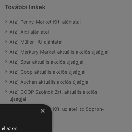
További linkek
A(z) Penny-Market Kft. ajánlatai
A(z) Aldi ajánlatai
A(z) Müller HU ajánlatai
A(z) Merkury Market aktuális akciós újságjai
A(z) Spar aktuális akciós újságjai
A(z) Coop aktuális akciós újságjai
A(z) Auchan aktuális akciós újságjai
A(z) COOP Szolnok Zrt. aktuális akciós
újságjai
A(z) Penny-Market Kft. üzletei itt: Sopron-
×
Fertődi
 el az ön