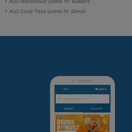
A(z) Marionnaud üzletei itt: Budaörs
A(z) Coop Tisza üzletei itt: Gönyű