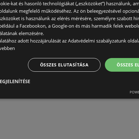
okie-kat és hasonló technológiákat („eszközöket”) használunk, a
ldalunk megfelelő működéséhez. Az ön beleegyezésével opcioná
szközöket is használunk az elérés mérésére, személyre szabott hi
(például a Facebookon, a Google-on és más harmadik felek webold
álatának elemzésére.
álatához adott hozzájárulását az Adatvédelmi szabályzatunk olda
vebben
ÖSSZES ELUTASÍTÁSA
ÖSSZES 
EGJELENÍTÉSE
POWE