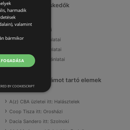
melyek
Hasonló kiskereskedők
lis, harmadik
rdetések
A(z) CBA ajánlatai
alain), valamint
A(z) Coop ajánlatai
lán bármikor
A(z) AlphaZoo ajánlatai
A(z) Ecofamily ajánlatai
A(z) Coop Tisza ajánlatai
ELFOGADÁSA
Érdeklődésre számot tartó elemek
itt:
RED BY COOKIESCRIPT
A(z) CBA üzletei itt: Halásztelek
Coop Tisza itt: Orosházi
Dacia Sandero itt: Szolnoki