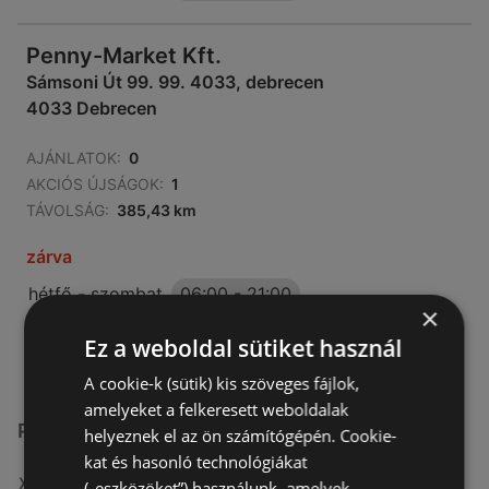
Penny-Market Kft.
Sámsoni Út 99. 99. 4033, debrecen
4033 Debrecen
AJÁNLATOK:
0
AKCIÓS ÚJSÁGOK:
1
TÁVOLSÁG:
385,43 km
zárva
hétfő - szombat
06:00
-
21:00
×
vasárnap
07:00
-
18:00
Ez a weboldal sütiket használ
A cookie-k (sütik) kis szöveges fájlok,
amelyeket a felkeresett weboldalak
Penny-Market Kft. üzletek itt:
helyeznek el az ön számítógépén. Cookie-
kat és hasonló technológiákat
Penny-Market Kft. itt: Csongrádi
(„eszközöket”) használunk, amelyek