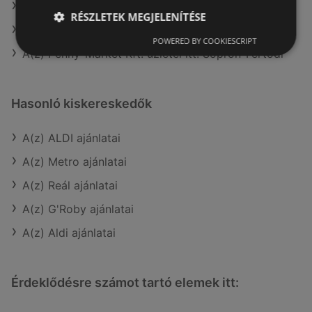
A(z) Merkury Market aktuális akciós újságjai
RÉSZLETEK MEGJELENÍTÉSE
A(z) Privát aktuális akciós újságjai
POWERED BY COOKIESCRIPT
A(z) Penny-Market Kft. üzletei itt: Sopron-Fertődi
Hasonló kiskereskedők
A(z) ALDI ajánlatai
A(z) Metro ajánlatai
A(z) Reál ajánlatai
A(z) G'Roby ajánlatai
A(z) Aldi ajánlatai
Érdeklődésre számot tartó elemek itt: