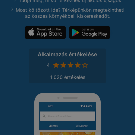
Tudja meg, mikor érkeznek új akciós újságok
Most költözött ide? Térképünkön megtekintheti
az összes környékbeli kiskereskedőt.
Alkalmazás értékelése
4
1 020 értékelés