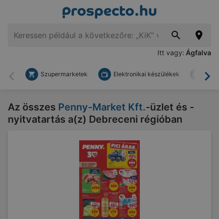
Itt vagy:
Ágfalva
Szupermarketek
Elektronikai készülékek
Bark
Vissza
To
Az összes
Penny-Market Kft.
-üzlet és -
nyitvatartás a(z) Debreceni régióban