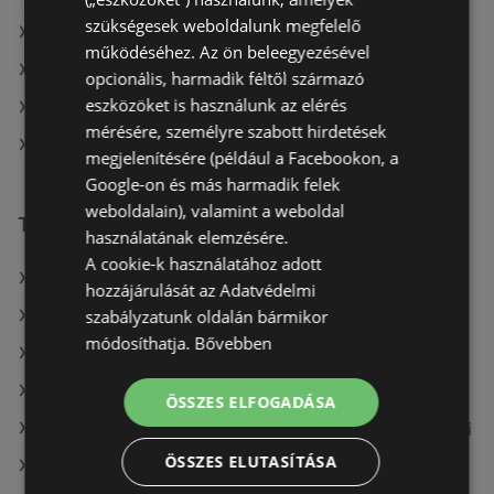
szükségesek weboldalunk megfelelő
Penny-Market Kft. itt: Szentlőrinci
működéséhez. Az ön beleegyezésével
Penny-Market Kft. itt: Hajdúhadházi
opcionális, harmadik féltől származó
eszközöket is használunk az elérés
Penny-Market Kft. itt: Törökszentmiklósi
mérésére, személyre szabott hirdetések
Penny-Market Kft. itt: Füzesabonyi
megjelenítésére (például a Facebookon, a
Google-on és más harmadik felek
weboldalain), valamint a weboldal
További linkek
használatának elemzésére.
A cookie-k használatához adott
A(z) Penny-Market Kft. ajánlatai
hozzájárulását az Adatvédelmi
szabályzatunk oldalán bármikor
A(z) Fressnapf-Hungária Kft. ajánlatai
módosíthatja.
Bővebben
A(z) Ecofamily ajánlatai
A(z) CBA aktuális akciós újságjai
ÖSSZES ELFOGADÁSA
A(z) Fressnapf-Hungária Kft. aktuális akciós újságjai
ÖSSZES ELUTASÍTÁSA
A(z) Metro aktuális akciós újságjai