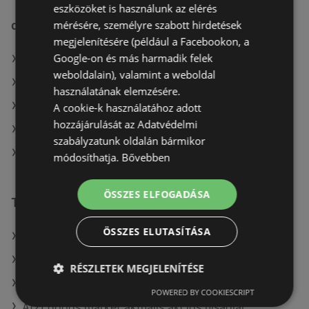
eszközöket is használunk az elérés
mérésére, személyre szabott hirdetések
dm üzletek itt:
megjelenítésére (például a Facebookon, a
Google-on és más harmadik felek
dm itt: Balatonföldvári
weboldalain), valamint a weboldal
dm itt: Kaposvári
használatának elemzésére.
dm itt: Szombathelyi
A cookie-k használatához adott
hozzájárulását az Adatvédelmi
dm itt: Nagykállói
szabályzatunk oldalán bármikor
dm itt: Tiszaújvárosi
módosíthatja.
Bővebben
ÖSSZES ELFOGADÁSA
További linkek
ÖSSZES ELUTASÍTÁSA
A(z) dm ajánlatai
A(z) Alma Gyógyszertárak ajánlatai
RÉSZLETEK MEGJELENÍTÉSE
A(z) PatikaPlus ajánlatai
POWERED BY COOKIESCRIPT
A(z) goods market aktuális akciós újságjai