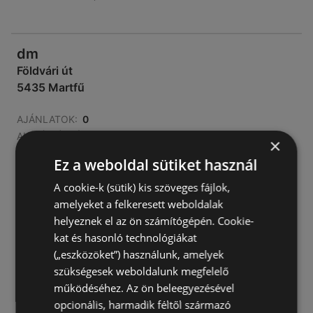
dm
Földvári út
5435 Martfű
AJÁNLATOK:
0
AKCIÓS ÚJSÁGOK:
1
×
TÁVOLSÁG:
293,67 km
Ez a weboldal sütiket használ
zárva
A cookie-k (sütik) kis szöveges fájlok,
amelyeket a felkeresett weboldalak
hétfő - csütörtök
08:00
-
19:00
helyeznek el az ön számítógépén. Cookie-
péntek
08:00
-
17:00
kat és hasonló technológiákat
szombat
08:00
-
13:00
(„eszközöket”) használunk, amelyek
szükségesek weboldalunk megfelelő
vasárnap
08:00
-
19:00
működéséhez. Az ön beleegyezésével
opcionális, harmadik féltől származó