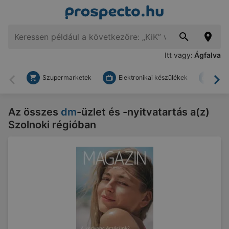
Itt vagy:
Ágfalva
Szupermarketek
Elektronikai készülékek
Bark
Vissza
To
Az összes
dm
-üzlet és -nyitvatartás a(z)
Szolnoki régióban