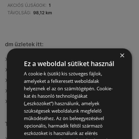
AKCIÓS ÚJSÁGOK:
1
TÁVOLSÁG:
98,12 km
dm üzletek itt:
×
dm itt: Kiskunhalasi
Ez a weboldal sütiket használ
dm itt: Gárdonyi
A cookie-k (sütik) kis szöveges fájlok,
dm itt: Zalaegerszegi
amelyeket a felkeresett weboldalak
helyeznek el az ön számítógépén. Cookie-
dm itt: Hajdúböszörményi
kat és hasonló technológiákat
dm itt: Nyíregyházai
(„eszközöket”) használunk, amelyek
szükségesek weboldalunk megfelelő
működéséhez. Az ön beleegyezésével
További linkek
opcionális, harmadik féltől származó
eszközöket is használunk az elérés