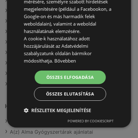
A(z) dm ajánlatai
mérésére, személyre szabott hirdetések
megjelenítésére (például a Facebookon, a
A(z) Benu Gyógyszertárak ajánlatai
Google-on és más harmadik felek
A(z) Kulcs patika ajánlatai
weboldalain), valamint a weboldal
használatának elemzésére.
A(z) Oriflame aktuális akciós újságjai
A cookie-k használatához adott
A(z) goods market aktuális akciós újságjai
hozzájárulását az Adatvédelmi
A(z) Magnetic aktuális akciós újságjai
szabályzatunk oldalán bármikor
módosíthatja.
Bővebben
A(z) Benu Gyógyszertárak aktuális akciós újságjai
A(z) Alma Gyógyszertárak aktuális akciós újságjai
ÖSSZES ELFOGADÁSA
A(z) dm üzletei itt: Sopron-Fertődi
ÖSSZES ELUTASÍTÁSA
Hasonló kiskereskedők
RÉSZLETEK MEGJELENÍTÉSE
A(z) Vianni ajánlatai
POWERED BY COOKIESCRIPT
A(z) Alma Gyógyszertárak ajánlatai