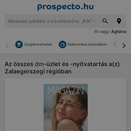
Itt vagy:
Ágfalva
Szupermarketek
Elektronikai készülékek
Bark
Vissza
To
Az összes
dm
-üzlet és -nyitvatartás a(z)
Zalaegerszegi régióban