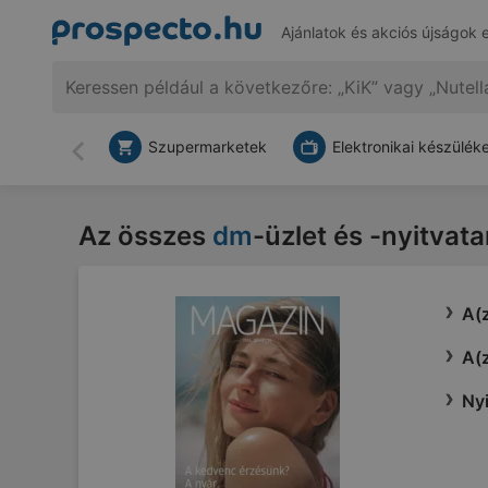
Ajánlatok és akciós újságok 
Szupermarketek
Elektronikai készülék
Vissza
Az összes
dm
-üzlet és -nyitvat
A(z
A(z
Nyi