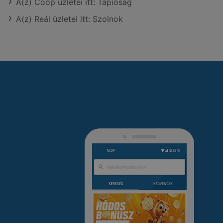
A(z) Coop üzletei itt: Tápióság
A(z) Reál üzletei itt: Szolnok