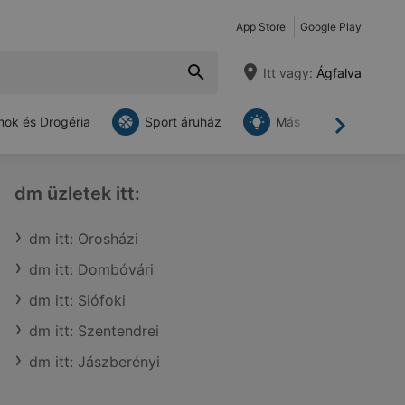
App Store
Google Play
Itt vagy:
Ágfalva
ok és Drogéria
Sport áruház
Más
Tovább
dm üzletek itt:
dm itt: Orosházi
dm itt: Dombóvári
dm itt: Siófoki
dm itt: Szentendrei
dm itt: Jászberényi