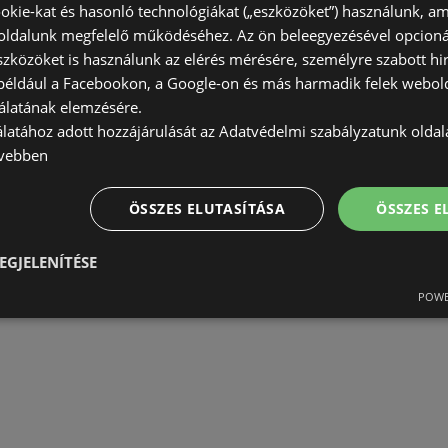
okie-kat és hasonló technológiákat („eszközöket”) használunk, a
AKCIÓS ÚJSÁGOK:
1
ldalunk megfelelő működéséhez. Az ön beleegyezésével opcioná
TÁVOLSÁG:
363,28 km
szközöket is használunk az elérés mérésére, személyre szabott hi
(például a Facebookon, a Google-on és más harmadik felek webold
álatának elemzésére.
álatához adott hozzájárulását az Adatvédelmi szabályzatunk olda
vebben
ÖSSZES ELUTASÍTÁSA
ÖSSZES 
EGJELENÍTÉSE
POWE