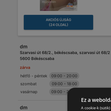
AKCIÓS ÚJSÁG
(24 OLDAL)
dm
Szarvasi út 68/2., békéscsaba, szarvasi út 68/2
5600 Békéscsaba
zárva
hétfő - péntek
09:00
-
20:00
szombat
09:00
-
18:00
vasárnap
09:00
-
20:00
Ez a webolda
dm
A cookie-k (sütik