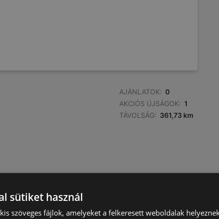
AJÁNLATOK:
0
AKCIÓS ÚJSÁGOK:
1
TÁVOLSÁG:
361,73 km
l sütiket használ
) kis szöveges fájlok, amelyeket a felkeresett weboldalak helyeznek
AJÁNLATOK:
0