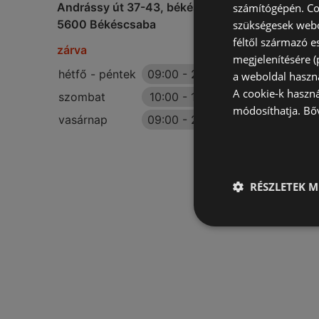
Andrássy út 37-43, békéscsaba, plaza
számítógépén. Co
5600 Békéscsaba
szükségesek webo
féltől származó e
zárva
megjelenítésére 
hétfő - péntek
09:00
-
20:00
a weboldal haszn
A cookie-k haszn
szombat
10:00
-
18:00
módosíthatja.
Bő
vasárnap
09:00
-
20:00
RÉSZLETEK M