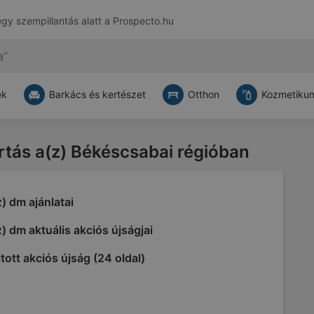
egy szempillantás alatt a
Prospecto.hu
ek
Barkács és kertészet
Otthon
Kozmetikum
artás a(z) Békéscsabai régióban
) dm ajánlatai
) dm aktuális akciós újságjai
tott akciós újság (24 oldal)