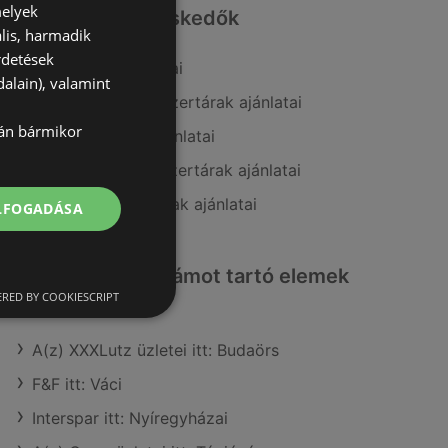
melyek
Hasonló kiskereskedők
lis, harmadik
rdetések
A(z) Vianni ajánlatai
alain), valamint
A(z) Alma Gyógyszertárak ajánlatai
lán bármikor
A(z) PatikaPlus ajánlatai
A(z) Benu Gyógyszertárak ajánlatai
A(z) Gyöngy Patikak ajánlatai
ELFOGADÁSA
Érdeklődésre számot tartó elemek
itt:
RED BY COOKIESCRIPT
A(z) XXXLutz üzletei itt: Budaörs
F&F itt: Váci
Interspar itt: Nyíregyházai