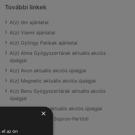
További linkek
A(z) dm ajánlatai
A(z) Vianni ajánlatai
A(z) Gyöngy Patikak ajánlatai
A(z) Alma Gyógyszertárak aktuális akciós
újságjai
A(z) Avon aktuális akciós újságjai
A(z) Magnetic aktuális akciós újságjai
A(z) Benu Gyógyszertárak aktuális akciós
újságjai
A(z) Kulcs patika aktuális akciós újságjai
×
A(z) dm üzletei itt: Sopron-Fertődi
 el az ön