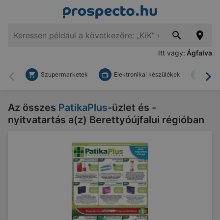
Itt vagy:
Ágfalva
Szupermarketek
Elektronikai készülékek
Bark
Vissza
To
Az összes
PatikaPlus
-üzlet és -
nyitvatartás a(z) Berettyóújfalui régióban