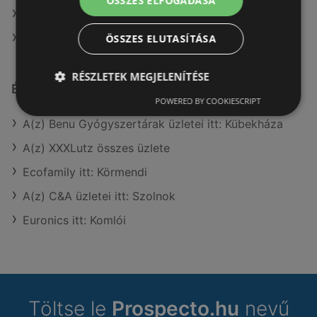
ÖSSZES ELFOGADÁSA
A(z) dm ajánlatai
A(z) Gyöngy Patikak ajánlatai
ÖSSZES ELUTASÍTÁSA
RÉSZLETEK MEGJELENÍTÉSE
Érdeklődésre számot tartó elemek itt:
POWERED BY COOKIESCRIPT
A(z) Benu Gyógyszertárak üzletei itt: Kübekháza
A(z) XXXLutz összes üzlete
Ecofamily itt: Körmendi
A(z) C&A üzletei itt: Szolnok
Euronics itt: Komlói
Töltse le
Prospecto.hu
nevű