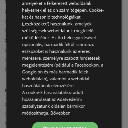
A(z) Alma Gyógyszertárak ajánlatai
amelyeket a felkeresett weboldalak
helyeznek el az ön számítógépén. Cookie-
A(z) Rossmann ajánlatai
kat és hasonló technológiákat
A(z) goods market aktuális akciós újságjai
(„eszközöket”) használunk, amelyek
szükségesek weboldalunk megfelelő
A(z) dm aktuális akciós újságjai
működéséhez. Az ön beleegyezésével
A(z) Magnetic aktuális akciós újságjai
opcionális, harmadik féltől származó
A(z) Douglas aktuális akciós újságjai
eszközöket is használunk az elérés
mérésére, személyre szabott hirdetések
A(z) Oriflame aktuális akciós újságjai
megjelenítésére (például a Facebookon, a
A(z) PatikaPlus üzletei itt: Sopron-Fertődi
Google-on és más harmadik felek
weboldalain), valamint a weboldal
használatának elemzésére.
Hasonló kiskereskedők
A cookie-k használatához adott
hozzájárulását az Adatvédelmi
A(z) goods market ajánlatai
szabályzatunk oldalán bármikor
módosíthatja.
Bővebben
A(z) Pingvin Patika ajánlatai
A(z) Rossmann ajánlatai