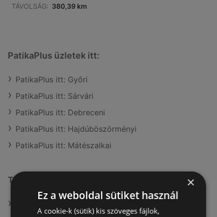
TÁVOLSÁG:
380,39 km
PatikaPlus üzletek itt:
PatikaPlus itt: Győri
PatikaPlus itt: Sárvári
PatikaPlus itt: Debreceni
PatikaPlus itt: Hajdúböszörményi
PatikaPlus itt: Mátészalkai
×
További linkek
Ez a weboldal sütiket használ
A(z) PatikaPlus ajánlatai
A cookie-k (sütik) kis szöveges fájlok,