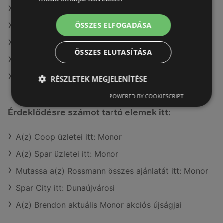
A(z) ALDI ajánlatai
ÖSSZES ELFOGADÁSA
A(z) Metro ajánlatai
A(z) Príma ajánlatai
ÖSSZES ELUTASÍTÁSA
A(z) Privát ajánlatai
A(z) Spar ajánlatai
RÉSZLETEK MEGJELENÍTÉSE
POWERED BY COOKIESCRIPT
Érdeklődésre számot tartó elemek itt:
A(z) Coop üzletei itt: Monor
A(z) Spar üzletei itt: Monor
Mutassa a(z) Rossmann összes ajánlatát itt: Monor
Spar City itt: Dunaújvárosi
A(z) Brendon aktuális Monor akciós újságjai