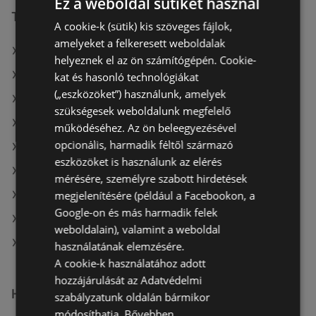
Ez a weboldal sütiket használ
További linkek
A cookie-k (sütik) kis szöveges fájlok,
amelyeket a felkeresett weboldalak
A(z) Penny-Market Kft. ajánlatai
helyeznek el az ön számítógépén. Cookie-
A(z) Müller HU ajánlatai
kat és hasonló technológiákat
(„eszközöket”) használunk, amelyek
A(z) G'Roby ajánlatai
szükségesek weboldalunk megfelelő
A(z) Metro aktuális akciós újságjai
működéséhez. Az ön beleegyezésével
opcionális, harmadik féltől származó
A(z) ÁRKLUB aktuális akciós újságjai
eszközöket is használunk az elérés
A(z) Chef Market aktuális akciós újságjai
mérésére, személyre szabott hirdetések
megjelenítésére (például a Facebookon, a
A(z) AlphaZoo aktuális akciós újságjai
Google-on és más harmadik felek
A(z) Müller HU aktuális akciós újságjai
weboldalain), valamint a weboldal
A(z) Penny-Market Kft. üzletei itt: Sopron-Fertődi
használatának elemzésére.
A cookie-k használatához adott
hozzájárulását az Adatvédelmi
Hasonló kiskereskedők
szabályzatunk oldalán bármikor
módosíthatja.
Bővebben