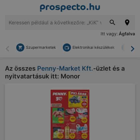
Itt vagy:
Ágfalva
Szupermarketek
Elektronikai készülékek
Bark
Vissza
To
Az összes
Penny-Market Kft.
-üzlet és a
nyitvatartásuk itt: Monor