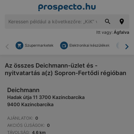
Itt vagy:
Ágfalva
Szupermarketek
Elektronikai készülékek
Bark
Vissza
To
Az összes Deichmann-üzlet és -
nyitvatartás a(z) Sopron-Fertődi régióban
Deichmann
Hadak útja 11 3700 Kazincbarcika
9400 Kazincbarcika
AJÁNLATOK:
0
AKCIÓS ÚJSÁGOK:
0
TÁVOLSÁG:
4,6 km