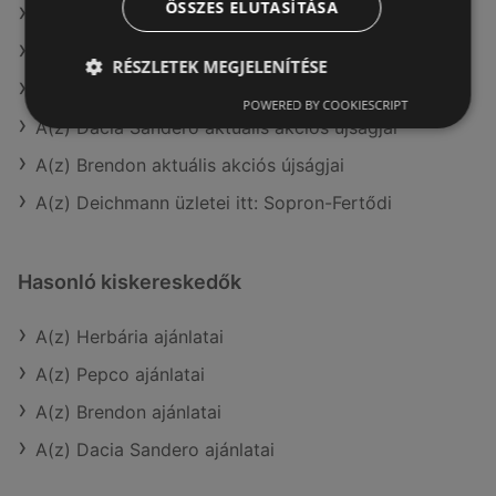
ÖSSZES ELUTASÍTÁSA
A(z) Dacia Sandero ajánlatai
A(z) Herbária aktuális akciós újságjai
RÉSZLETEK MEGJELENÍTÉSE
A(z) Pepco aktuális akciós újságjai
POWERED BY COOKIESCRIPT
A(z) Dacia Sandero aktuális akciós újságjai
A(z) Brendon aktuális akciós újságjai
A(z) Deichmann üzletei itt: Sopron-Fertődi
Hasonló kiskereskedők
A(z) Herbária ajánlatai
A(z) Pepco ajánlatai
A(z) Brendon ajánlatai
A(z) Dacia Sandero ajánlatai