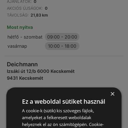
AJÁNLATOK:
0
AKCIÓS ÚJSÁGOK:
0
TÁVOLSÁG:
21,83 km
Most nyitva
hétfő - szombat
09:00
-
20:00
vasárnap
10:00
-
18:00
Deichmann
Izsáki út 12/b 6000 Kecskemét
9431 Kecskemét
AJÁNLATOK:
0
×
AKCIÓS ÚJSÁGOK:
0
Ez a weboldal sütiket használ
TÁVOLSÁG:
27,96 km
A cookie-k (sütik) kis szöveges fájlok,
Most nyitva
amelyeket a felkeresett weboldalak
helyeznek el az ön számítógépén. Cookie-
hétfő - szombat
09:00
-
20:00