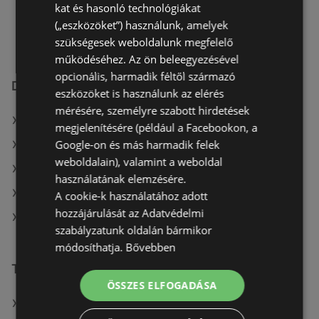
kat és hasonló technológiákat
vasárnap
10:00
-
18:00
(„eszközöket”) használunk, amelyek
szükségesek weboldalunk megfelelő
működéséhez. Az ön beleegyezésével
opcionális, harmadik féltől származó
Deichmann üzletek itt:
eszközöket is használunk az elérés
mérésére, személyre szabott hirdetések
Deichmann itt: Békési
megjelenítésére (például a Facebookon, a
Google-on és más harmadik felek
Deichmann itt: Hódmezővásárhelyi
weboldalain), valamint a weboldal
Deichmann itt: Veszprémi
használatának elemzésére.
Deichmann itt: Ceglédi
A cookie-k használatához adott
hozzájárulását az Adatvédelmi
Deichmann itt: Salgótarjáni
szabályzatunk oldalán bármikor
módosíthatja.
Bővebben
További linkek
ÖSSZES ELFOGADÁSA
A(z) Herbária ajánlatai