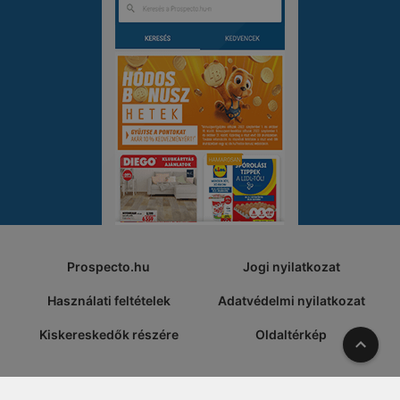
Prospecto.hu
Jogi nyilatkozat
Használati feltételek
Adatvédelmi nyilatkozat
Kiskereskedők részére
Oldaltérkép
A tete