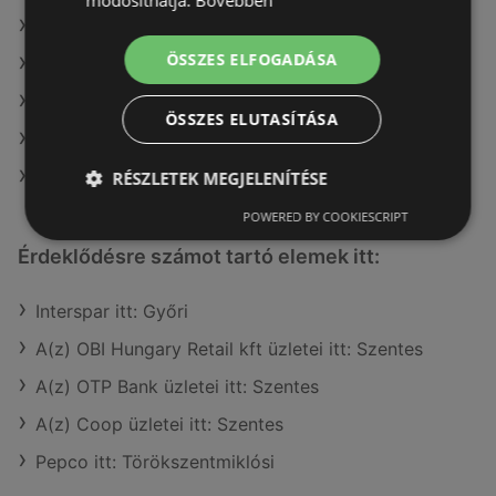
módosíthatja.
Bővebben
A(z) Penny-Market Kft. ajánlatai
ÖSSZES ELFOGADÁSA
A(z) ALDI ajánlatai
A(z) Metro ajánlatai
ÖSSZES ELUTASÍTÁSA
A(z) Fressnapf-Hungária Kft. ajánlatai
A(z) Privát max ajánlatai
RÉSZLETEK MEGJELENÍTÉSE
POWERED BY COOKIESCRIPT
Érdeklődésre számot tartó elemek itt:
Interspar itt: Győri
A(z) OBI Hungary Retail kft üzletei itt: Szentes
A(z) OTP Bank üzletei itt: Szentes
A(z) Coop üzletei itt: Szentes
Pepco itt: Törökszentmiklósi