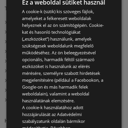
Ez a weboldal sütiket használ
További linkek
A cookie-k (sütik) kis szöveges fájlok,
amelyeket a felkeresett weboldalak
A(z) COOP Szolnok Zrt. ajánlatai
helyeznek el az ön számítógépén. Cookie-
kat és hasonló technológiákat
A(z) Auchan ajánlatai
(„eszközöket”) használunk, amelyek
A(z) ALDI ajánlatai
szükségesek weboldalunk megfelelő
A(z) Merkury Market aktuális akciós újságjai
működéséhez. Az ön beleegyezésével
opcionális, harmadik féltől származó
A(z) Spar aktuális akciós újságjai
eszközöket is használunk az elérés
A(z) Tesco aktuális akciós újságjai
mérésére, személyre szabott hirdetések
megjelenítésére (például a Facebookon, a
A(z) ALDI aktuális akciós újságjai
Google-on és más harmadik felek
A(z) Auchan aktuális akciós újságjai
weboldalain), valamint a weboldal
A(z) COOP Szolnok Zrt. üzletei itt: Téti
használatának elemzésére.
A cookie-k használatához adott
hozzájárulását az Adatvédelmi
Hasonló kiskereskedők
szabályzatunk oldalán bármikor