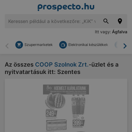
Itt vagy:
Ágfalva
Szupermarketek
Elektronikai készülékek
Bark
Vissza
To
Az összes
COOP Szolnok Zrt.
-üzlet és a
nyitvatartásuk itt: Szentes