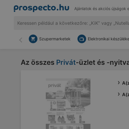
Ajánlatok és akciós újságok 
Szupermarketek
Elektronikai készülék
Vissza
Az összes
Privát
-üzlet és -nyitv
A(z
A(z