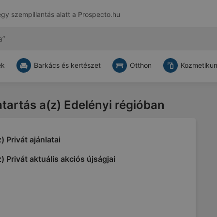
egy szempillantás alatt a
Prospecto.hu
ek
Barkács és kertészet
Otthon
Kozmetikum
atartás a(z) Edelényi régióban
) Privát ajánlatai
) Privát aktuális akciós újságjai