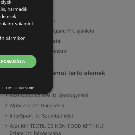
melyek
lis, harmadik
A(z) ALDI ajánlatai
rdetések
A(z) Metro ajánlatai
alain), valamint
A(z) Fressnapf-Hungária Kft. ajánlatai
lán bármikor
A(z) Interspar ajánlatai
A(z) Coop Tisza ajánlatai
ELFOGADÁSA
Érdeklődésre számot tartó elemek
itt:
RED BY COOKIESCRIPT
A(z) Coop üzletei itt: Somogysárd
AlphaZoo itt: Dunakeszi
InterSport itt: Szombathelyi
A(z) KiK TEXTIL ÉS NON-FOOD KFT. (HU)
üzletei itt: Békéscsaba