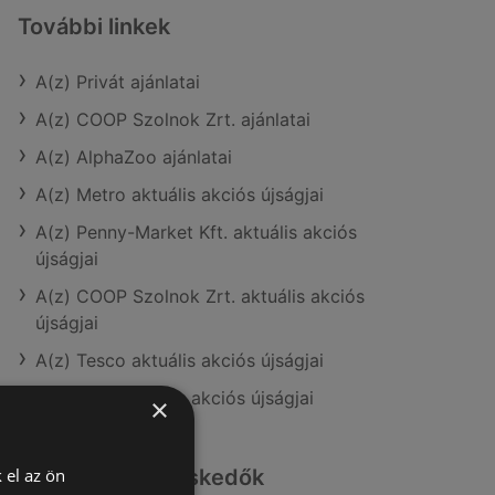
További linkek
A(z) Privát ajánlatai
A(z) COOP Szolnok Zrt. ajánlatai
A(z) AlphaZoo ajánlatai
A(z) Metro aktuális akciós újságjai
A(z) Penny-Market Kft. aktuális akciós
újságjai
A(z) COOP Szolnok Zrt. aktuális akciós
újságjai
A(z) Tesco aktuális akciós újságjai
A(z) ALDI aktuális akciós újságjai
×
 el az ön
Hasonló kiskereskedők