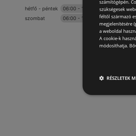
számítógépén. Co
hétfő - péntek
06:00
-
18:00
szükségesek webo
féltől származó e
szombat
06:00
-
13:00
megjelenítésére 
a weboldal haszn
A cookie-k haszn
módosíthatja.
Bő
RÉSZLETEK M