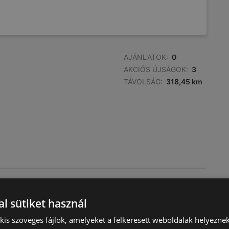
AJÁNLATOK:
0
AKCIÓS ÚJSÁGOK:
3
TÁVOLSÁG:
318,45 km
AJÁNLATOK:
0
AKCIÓS ÚJSÁGOK:
3
l sütiket használ
TÁVOLSÁG:
326,54 km
) kis szöveges fájlok, amelyeket a felkeresett weboldalak helyeznek