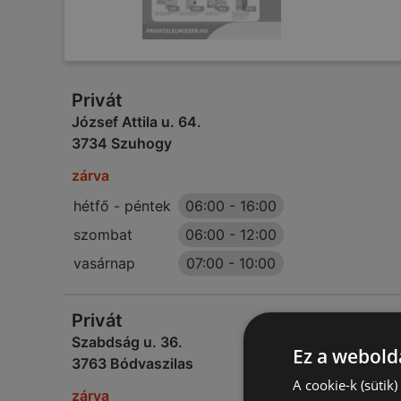
Privát
József Attila u. 64.
3734 Szuhogy
zárva
hétfő - péntek
06:00
-
16:00
szombat
06:00
-
12:00
vasárnap
07:00
-
10:00
Privát
Szabdság u. 36.
Ez a webolda
3763 Bódvaszilas
A cookie-k (sütik
zárva