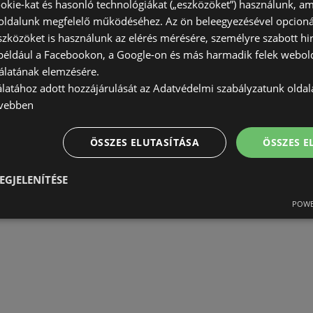
okie-kat és hasonló technológiákat („eszközöket”) használunk, a
ldalunk megfelelő működéséhez. Az ön beleegyezésével opcioná
szközöket is használunk az elérés mérésére, személyre szabott hi
(például a Facebookon, a Google-on és más harmadik felek webold
álatának elemzésére.
álatához adott hozzájárulását az Adatvédelmi szabályzatunk olda
vebben
ÖSSZES ELUTASÍTÁSA
ÖSSZES 
EGJELENÍTÉSE
POWE