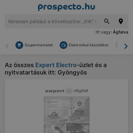
Itt vagy:
Ágfalva
Szupermarketek
Elektronikai készülékek
Bark
Vissza
To
Az összes
Expert Electro
-üzlet és a
nyitvatartásuk itt: Gyöngyös