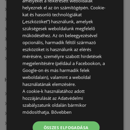
amelyeket a felkeresett weboldalak
helyeznek el az ön számítógépén. Cookie-
A(z) Media Markt ajánlatai
kat és hasonló technológiákat
A(z) Office Depot aktuális akciós újságjai
(„eszközöket”) használunk, amelyek
szükségesek weboldalunk megfelelő
A(z) Media Markt aktuális akciós újságjai
működéséhez. Az ön beleegyezésével
A(z) Euronics aktuális akciós újságjai
opcionális, harmadik féltől származó
A(z) Alza.hu aktuális akciós újságjai
eszközöket is használunk az elérés
mérésére, személyre szabott hirdetések
A(z) BestByte aktuális akciós újságjai
megjelenítésére (például a Facebookon, a
Google-on és más harmadik felek
weboldalain), valamint a weboldal
Hasonló kiskereskedők
használatának elemzésére.
A cookie-k használatához adott
A(z) BestByte ajánlatai
hozzájárulását az Adatvédelmi
A(z) Euronics ajánlatai
szabályzatunk oldalán bármikor
módosíthatja.
Bővebben
A(z) Media Markt ajánlatai
A(z) Office Depot ajánlatai
ÖSSZES ELFOGADÁSA