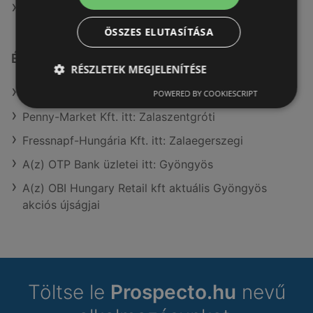
A(z) eMAG ajánlatai
ÖSSZES ELUTASÍTÁSA
Érdeklődésre számot tartó elemek itt:
RÉSZLETEK MEGJELENÍTÉSE
A(z) Reál üzletei itt: Gyöngyös
POWERED BY COOKIESCRIPT
Penny-Market Kft. itt: Zalaszentgróti
Fressnapf-Hungária Kft. itt: Zalaegerszegi
A(z) OTP Bank üzletei itt: Gyöngyös
A(z) OBI Hungary Retail kft aktuális Gyöngyös
akciós újságjai
Töltse le
Prospecto.hu
nevű