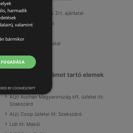
melyek
lis, harmadik
A(z) COOP Szolnok Zrt. ajánlatai
rdetések
A(z) Tesco ajánlatai
alain), valamint
A(z) Spar ajánlatai
lán bármikor
A(z) Interspar ajánlatai
A(z) Lidl ajánlatai
ELFOGADÁSA
Érdeklődésre számot tartó elemek
itt:
RED BY COOKIESCRIPT
A(z) Auchan Magyarország kft. üzletei itt:
Szekszárd
A(z) Coop üzletei itt: Szekszárd
Lidl itt: Makói