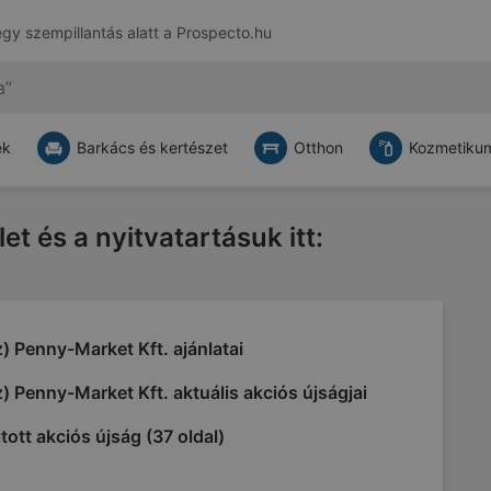
egy szempillantás alatt a
Prospecto.hu
ek
Barkács és kertészet
Otthon
Kozmetikum
let és a nyitvatartásuk itt:
) Penny-Market Kft. ajánlatai
) Penny-Market Kft. aktuális akciós újságjai
tott akciós újság (37 oldal)