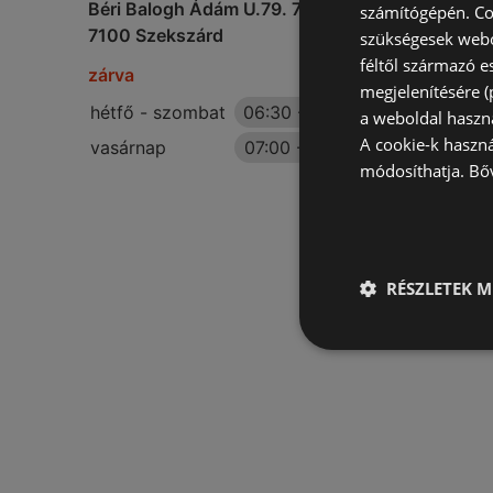
Béri Balogh Ádám U.79. 79. 7100, szekszárd
számítógépén. Co
7100 Szekszárd
szükségesek webo
féltől származó e
zárva
megjelenítésére 
hétfő - szombat
06:30
-
21:00
a weboldal haszn
A cookie-k haszn
vasárnap
07:00
-
18:00
módosíthatja.
Bő
RÉSZLETEK M