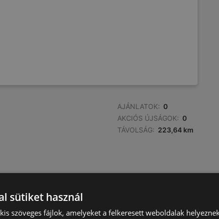
AJÁNLATOK:
0
AKCIÓS ÚJSÁGOK:
0
TÁVOLSÁG:
223,64 km
l sütiket használ
AJÁNLATOK:
0
) kis szöveges fájlok, amelyeket a felkeresett weboldalak helyeznek