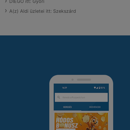
DIEGO itt: Győri
A(z) Aldi üzletei itt: Szekszárd