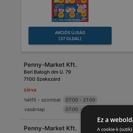
AKCIÓS ÚJSÁG
(37 OLDAL)
Penny-Market Kft.
Beri Balogh dm U. 79
7100 Szekszárd
zárva
hétfő - szombat
07:00
-
21:00
vasárnap
07:00
-
18:00
Ez a webolda
Penny-Market Kft.
A cookie-k (sütik