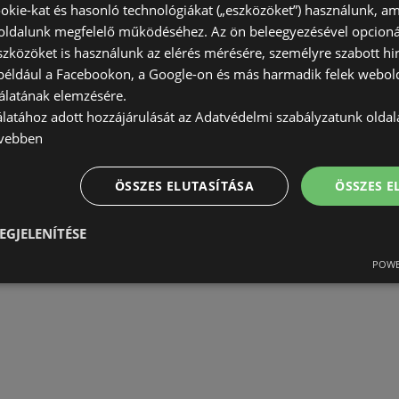
AKCIÓS ÚJSÁGOK:
1
okie-kat és hasonló technológiákat („eszközöket”) használunk, a
TÁVOLSÁG:
223,68 km
ldalunk megfelelő működéséhez. Az ön beleegyezésével opcioná
szközöket is használunk az elérés mérésére, személyre szabott hi
(például a Facebookon, a Google-on és más harmadik felek webold
álatának elemzésére.
álatához adott hozzájárulását az Adatvédelmi szabályzatunk olda
vebben
ÖSSZES ELUTASÍTÁSA
ÖSSZES 
EGJELENÍTÉSE
POWE