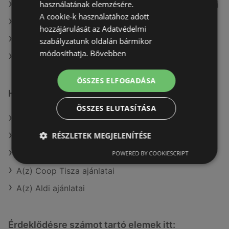
használatának elemzésére.
A(z) Fressnapf-Hungária Kft. aktuális akciós újságjai
A cookie-k használatához adott
A(z) Coop aktuális akciós újságjai
hozzájárulását az Adatvédelmi
A(z) ÁRKLUB aktuális akciós újságjai
szabályzatunk oldalán bármikor
módosíthatja.
Bővebben
A(z) Penny-Market Kft. üzletei itt: Sopron-Fertődi
ÖSSZES ELFOGADÁSA
Hasonló kiskereskedők
ÖSSZES ELUTASÍTÁSA
A(z) Auchan ajánlatai
RÉSZLETEK MEGJELENÍTÉSE
A(z) Metro ajánlatai
A(z) FullDiszkont ajánlatai
POWERED BY COOKIESCRIPT
A(z) Coop Tisza ajánlatai
A(z) Aldi ajánlatai
Érdeklődésre számot tartó elemek itt: