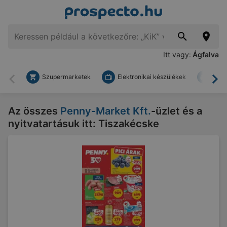
Itt vagy:
Ágfalva
Szupermarketek
Elektronikai készülékek
Bark
Vissza
To
Az összes
Penny-Market Kft.
-üzlet és a
nyitvatartásuk itt: Tiszakécske