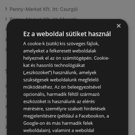
Penny-Market Kft. itt: Csurgói
Penny-Market Kft. itt: Marcali
×
Penny-Market Kft. itt: Ajkai
Ez a weboldal sütiket használ
Penny-Market Kft. itt: Balmazújvárosi
A cookie-k (sütik) kis szöveges fájlok,
Penny-Market Kft. itt: Vásárosnaményi
amelyeket a felkeresett weboldalak
helyeznek el az ön számítógépén. Cookie-
kat és hasonló technológiákat
További linkek
(„eszközöket”) használunk, amelyek
szükségesek weboldalunk megfelelő
A(z) Penny-Market Kft. ajánlatai
működéséhez. Az ön beleegyezésével
opcionális, harmadik féltől származó
A(z) ALDI ajánlatai
eszközöket is használunk az elérés
A(z) Metro ajánlatai
mérésére, személyre szabott hirdetések
megjelenítésére (például a Facebookon, a
A(z) Tesco aktuális akciós újságjai
Google-on és más harmadik felek
A(z) COOP Szolnok Zrt. aktuális akciós újságjai
weboldalain), valamint a weboldal