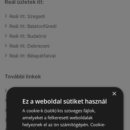
Reál üzletek itt:
Reál itt: Szegedi
Reál itt: Balatonfüredi
Reál itt: Budaörsi
Reál itt: Debreceni
Reál itt: Bélapátfalvai
További linkek
A(z) Reál ajánlatai
×
Ez a weboldal sütiket használ
A(z) G'Roby ajánlatai
A cookie-k (sütik) kis szöveges fájlok,
A(z) Coop Tisza ajánlatai
amelyeket a felkeresett weboldalak
A(z) Merkury Market aktuális akciós újságjai
helyeznek el az ön számítógépén. Cookie-