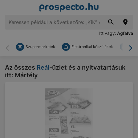
Itt vagy:
Ágfalva
Szupermarketek
Elektronikai készülékek
Bark
Vissza
To
Az összes
Reál
-üzlet és a nyitvatartásuk
itt: Mártély