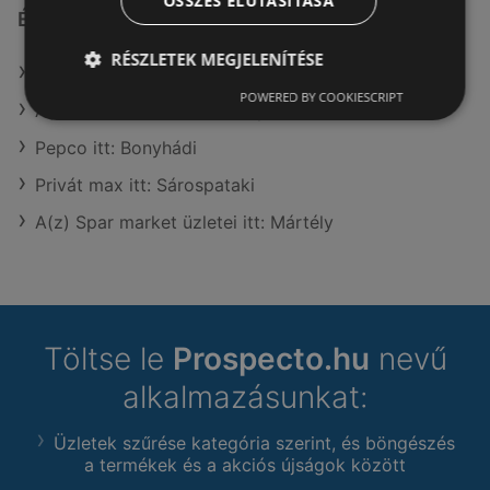
ÖSSZES ELUTASÍTÁSA
Érdeklődésre számot tartó elemek itt:
RÉSZLETEK MEGJELENÍTÉSE
A(z) COOP Szolnok Zrt. üzletei itt: Mártély
POWERED BY COOKIESCRIPT
A(z) Reál üzletei itt: Mártély
Pepco itt: Bonyhádi
Privát max itt: Sárospataki
A(z) Spar market üzletei itt: Mártély
Töltse le
Prospecto.hu
nevű
alkalmazásunkat:
Üzletek szűrése kategória szerint, és böngészés
a termékek és a akciós újságok között