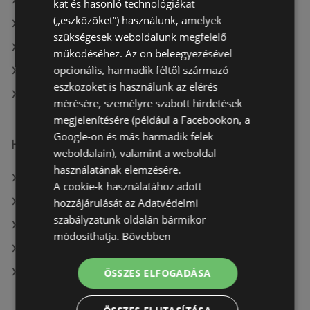
A(z) ÁRKLUB aktuális akciós újságjai
kat és hasonló technológiákat
(„eszközöket”) használunk, amelyek
A(z) Auchan aktuális akciós újságjai
szükségesek weboldalunk megfelelő
A(z) Coop aktuális akciós újságjai
működéséhez. Az ön beleegyezésével
opcionális, harmadik féltől származó
A(z) Privát aktuális akciós újságjai
eszközöket is használunk az elérés
A(z) Reál üzletei itt: Sopron-Fertődi
mérésére, személyre szabott hirdetések
megjelenítésére (például a Facebookon, a
Google-on és más harmadik felek
Hasonló kiskereskedők
weboldalain), valamint a weboldal
használatának elemzésére.
A(z) Príma ajánlatai
A cookie-k használatához adott
A(z) Müller HU ajánlatai
hozzájárulását az Adatvédelmi
szabályzatunk oldalán bármikor
A(z) Fressnapf-Hungária Kft. ajánlatai
módosíthatja.
Bővebben
A(z) Coop ajánlatai
A(z) AlphaZoo ajánlatai
ÖSSZES ELFOGADÁSA