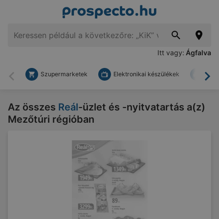
Itt vagy:
Ágfalva
Szupermarketek
Elektronikai készülékek
Bark
Vissza
To
Az összes
Reál
-üzlet és -nyitvatartás a(z)
Mezőtúri régióban