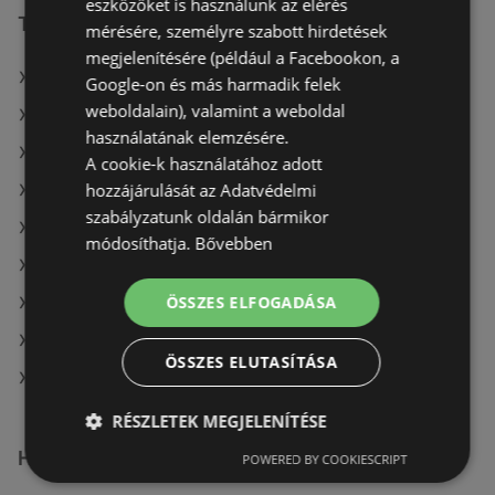
eszközöket is használunk az elérés
További linkek
mérésére, személyre szabott hirdetések
megjelenítésére (például a Facebookon, a
A(z) Reál ajánlatai
Google-on és más harmadik felek
weboldalain), valamint a weboldal
A(z) Fressnapf-Hungária Kft. ajánlatai
használatának elemzésére.
A(z) Interspar ajánlatai
A cookie-k használatához adott
hozzájárulását az Adatvédelmi
A(z) COOP Szolnok Zrt. aktuális akciós újságjai
szabályzatunk oldalán bármikor
A(z) Privát aktuális akciós újságjai
módosíthatja.
Bővebben
A(z) Metro aktuális akciós újságjai
ÖSSZES ELFOGADÁSA
A(z) Príma aktuális akciós újságjai
A(z) Müller HU aktuális akciós újságjai
ÖSSZES ELUTASÍTÁSA
A(z) Reál üzletei itt: Sopron-Fertődi
RÉSZLETEK MEGJELENÍTÉSE
Hasonló kiskereskedők
POWERED BY COOKIESCRIPT