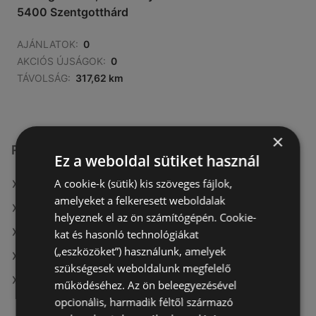
5400 Szentgotthárd
AJÁNLATOK:
0
AKCIÓS ÚJSÁGOK:
0
TÁVOLSÁG:
317,62 km
×
Reál üzletek itt:
Ez a weboldal sütiket használ
A cookie-k (sütik) kis szöveges fájlok,
Reál itt: Békéscsabai
amelyeket a felkeresett weboldalak
Reál itt: Kiskunmajsai
helyeznek el az ön számítógépén. Cookie-
Reál itt: Paksi
kat és hasonló technológiákat
(„eszközöket”) használunk, amelyek
Reál itt: Pilisvörösvári
szükségesek weboldalunk megfelelő
Reál itt: Ózdi
működéséhez. Az ön beleegyezésével
opcionális, harmadik féltől származó